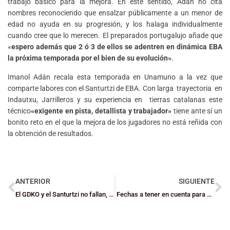
trabajo básico para la mejora. En este sentido, Adán no cita
nombres reconociendo que ensalzar públicamente a un menor de
edad no ayuda en su progresión, y los halaga individualmente
cuando cree que lo merecen. El preparados portugalujo añade que
«
espero además que 2 ó 3 de ellos se adentren en dinámica EBA
la próxima temporada por el bien de su evolución»
.
Imanol Adán recala esta temporada en Unamuno a la vez que
comparte labores con el Santurtzi de EBA. Con larga trayectoria en
Indautxu, Jarrilleros y su experiencia en tierras catalanas este
técnico
«exigente en pista, detallista y trabajador»
tiene ante sí un
bonito reto en el que la mejora de los jugadores no está reñida con
la obtención de resultados.
ANTERIOR
SIGUIENTE
El GDKO y el Santurtzi no fallan, Zornotza y Bilbao BSR repiten errores
Fechas a tener en cuenta para equipos y clubes federados