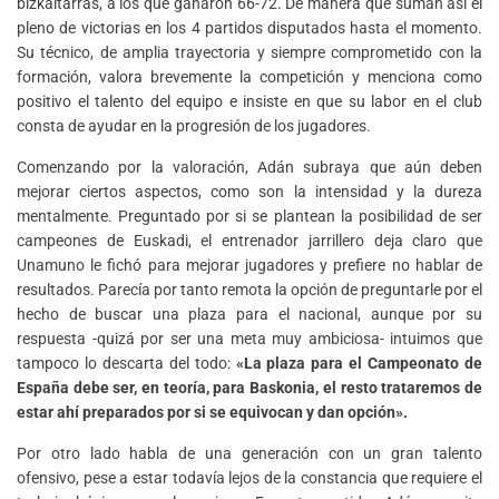
bizkaitarras, a los que ganaron 66-72. De manera que suman así el
pleno de victorias en los 4 partidos disputados hasta el momento.
Su técnico, de amplia trayectoria y siempre comprometido con la
formación, valora brevemente la competición y menciona como
positivo el talento del equipo e insiste en que su labor en el club
consta de ayudar en la progresión de los jugadores.
Comenzando por la valoración, Adán subraya que aún deben
mejorar ciertos aspectos, como son la intensidad y la dureza
mentalmente. Preguntado por si se plantean la posibilidad de ser
campeones de Euskadi, el entrenador jarrillero deja claro que
Unamuno le fichó para mejorar jugadores y prefiere no hablar de
resultados. Parecía por tanto remota la opción de preguntarle por el
hecho de buscar una plaza para el nacional, aunque por su
respuesta -quizá por ser una meta muy ambiciosa- intuimos que
tampoco lo descarta del todo:
«La plaza para el Campeonato de
España debe ser, en teoría, para Baskonia, el resto trataremos de
estar ahí preparados por si se equivocan y dan opción».
Por otro lado habla de una generación con un gran talento
ofensivo, pese a estar todavía lejos de la constancia que requiere el