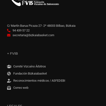
C/ Martín Barua Picaza 27- 2º 48003 Bilbao, Bizkaia
94 439 57 22
secretaria@bizkaiabasket.com
+ FVIB
Comité Vizcaíno Árbitros
Fundación Bizkaiabasket
Reconocimientos médicos / ASFEDEBI
Correo web
LEGALES