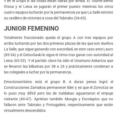
Y en el Grupo B las cosas están claras por arriba. El Tourne Berrio
Otxoa y el Leioa se jugarán el primer puesto mientras los otros
cuatro equipos lucharán por la permanencia ya que La Salle estrenó
su casillero de victorias a cosa del Tabirako (54-63).
JUNIOR FEMENINO
Totalmente fraccionado queda el grupo A con tres equipos por
arriba luchando por las dos primeras plazas de las que son dueños
La Salle, que sigue ganando con autoridad, en este caso ante Lauro
(85-34) y el GetxoSaski le sigue el ritmo tras ganar con autoridad al
Leioa (63-32). Y el partido clave ha sido el Unamuno-Askartza que
se llevaron las bilbaínas por 38 a 26 y prácticamente condenan a
las colegiales a luchar por la permanencia.
Emocionantísimo está el grupo B. A duras penas logró el
Construcciones Zamakoa permanecer líder y es que el Zornotza se
lo puso muy difícil pero las de Galdakao aguantaron el empuje
visitante (49-47). Aprietan también Mungia y Escolapios que no
fallaron ante Tabirako y Portugalete, respectivamente que están
virtualmente descendidos.