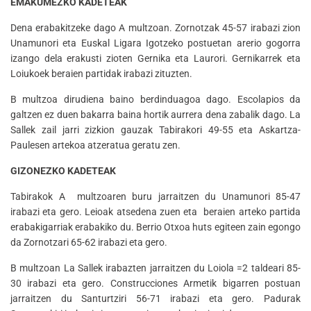
EMAKUMEZKO KADETEAK
Dena erabakitzeke dago A multzoan. Zornotzak 45-57 irabazi zion
Unamunori eta Euskal Ligara Igotzeko postuetan arerio gogorra
izango dela erakusti zioten Gernika eta Laurori. Gernikarrek eta
Loiukoek beraien partidak irabazi zituzten.
B multzoa dirudiena baino berdinduagoa dago. Escolapios da
galtzen ez duen bakarra baina hortik aurrera dena zabalik dago. La
Sallek zail jarri zizkion gauzak Tabirakori 49-55 eta Askartza-
Paulesen artekoa atzeratua geratu zen.
GIZONEZKO KADETEAK
Tabirakok A multzoaren buru jarraitzen du Unamunori 85-47
irabazi eta gero. Leioak atsedena zuen eta beraien arteko partida
erabakigarriak erabakiko du. Berrio Otxoa huts egiteen zain egongo
da Zornotzari 65-62 irabazi eta gero.
B multzoan La Sallek irabazten jarraitzen du Loiola =2 taldeari 85-
30 irabazi eta gero. Construcciones Armetik bigarren postuan
jarraitzen du Santurtziri 56-71 irabazi eta gero. Padurak