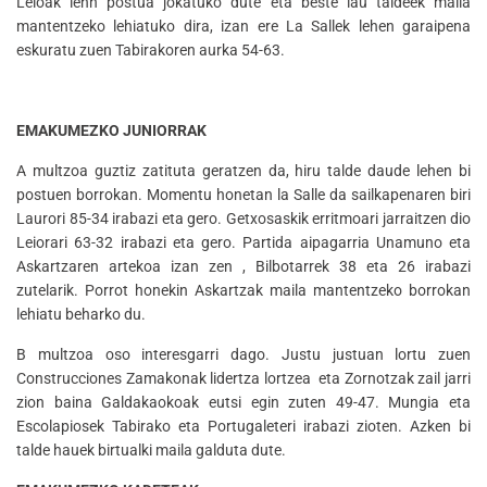
Leioak lehn postua jokatuko dute eta beste lau taldeek maila
mantentzeko lehiatuko dira, izan ere La Sallek lehen garaipena
eskuratu zuen Tabirakoren aurka 54-63.
EMAKUMEZKO JUNIORRAK
A multzoa guztiz zatituta geratzen da, hiru talde daude lehen bi
postuen borrokan. Momentu honetan la Salle da sailkapenaren biri
Laurori 85-34 irabazi eta gero. Getxosaskik erritmoari jarraitzen dio
Leiorari 63-32 irabazi eta gero. Partida aipagarria Unamuno eta
Askartzaren artekoa izan zen , Bilbotarrek 38 eta 26 irabazi
zutelarik. Porrot honekin Askartzak maila mantentzeko borrokan
lehiatu beharko du.
B multzoa oso interesgarri dago. Justu justuan lortu zuen
Construcciones Zamakonak lidertza lortzea eta Zornotzak zail jarri
zion baina Galdakaokoak eutsi egin zuten 49-47. Mungia eta
Escolapiosek Tabirako eta Portugaleteri irabazi zioten. Azken bi
talde hauek birtualki maila galduta dute.