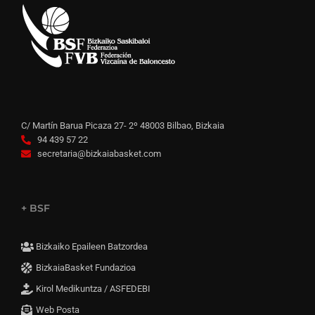
C/ Martín Barua Picaza 27- 2º 48003 Bilbao, Bizkaia
94 439 57 22
secretaria@bizkaiabasket.com
+ BSF
Bizkaiko Epaileen Batzordea
BizkaiaBasket Fundazioa
Kirol Medikuntza / ASFEDEBI
Web Posta