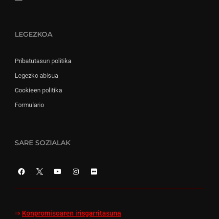
LEGEZKOA
Pribatutasun politika
Legezko abisua
Cookieen politika
Formulario
SARE SOZIALAK
⇒
Konpromisoaren irisgarritasuna