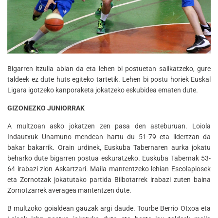
Bigarren itzulia abian da eta lehen bi postuetan sailkatzeko, gure
taldeek ez dute huts egiteko tartetik. Lehen bi postu horiek Euskal
Ligara igotzeko kanporaketa jokatzeko eskubidea ematen dute.
GIZONEZKO JUNIORRAK
A multzoan asko jokatzen zen pasa den asteburuan. Loiola
Indautxuk Unamuno mendean hartu du 51-79 eta lidertzan da
bakar bakarrik. Orain urdinek, Euskuba Tabernaren aurka jokatu
beharko dute bigarren postua eskuratzeko. Euskuba Tabernak 53-
64 irabazi zion Askartzari. Maila mantentzeko lehian Escolapiosek
eta Zornotzak jokatutako partida Bilbotarrek irabazi zuten baina
Zornotzarrek averagea mantentzen dute.
B multzoko goialdean gauzak argi daude. Tourbe Berrio Otxoa eta