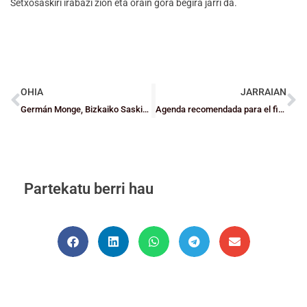
Setxosaskiri irabazi zion eta orain gora begira jarri da.
OHIA
JARRAIAN
Germán Monge, Bizkaiko Saskibaloi Federazioko presidente berrautatu dute
Agenda recomendada para el fin de semana
Partekatu berri hau