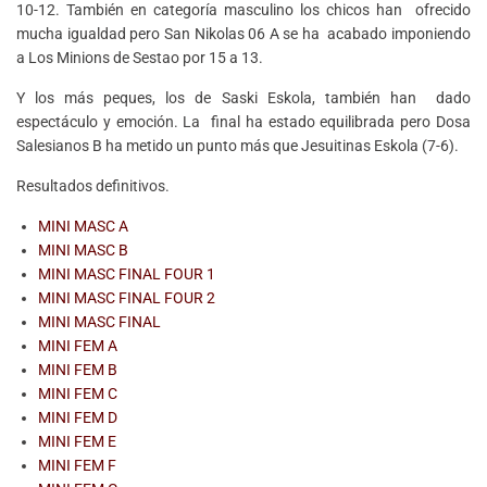
10-12. También en categoría masculino los chicos han ofrecido
mucha igualdad pero San Nikolas 06 A se ha acabado imponiendo
a Los Minions de Sestao por 15 a 13.
Y los más peques, los de Saski Eskola, también han dado
espectáculo y emoción. La final ha estado equilibrada pero Dosa
Salesianos B ha metido un punto más que Jesuitinas Eskola (7-6).
Resultados definitivos.
MINI MASC A
MINI MASC B
MINI MASC FINAL FOUR 1
MINI MASC FINAL FOUR 2
MINI MASC FINAL
MINI FEM A
MINI FEM B
MINI FEM C
MINI FEM D
MINI FEM E
MINI FEM F