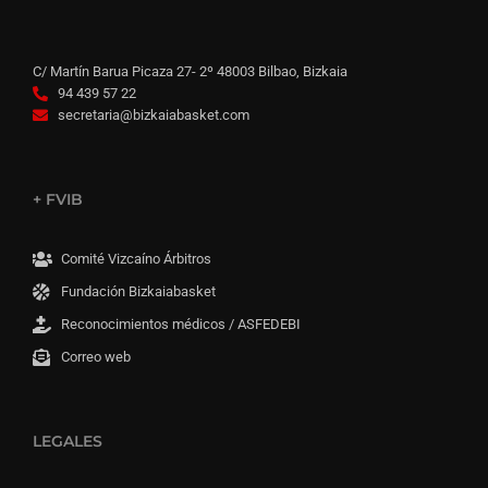
C/ Martín Barua Picaza 27- 2º 48003 Bilbao, Bizkaia
94 439 57 22
secretaria@bizkaiabasket.com
+ FVIB
Comité Vizcaíno Árbitros
Fundación Bizkaiabasket
Reconocimientos médicos / ASFEDEBI
Correo web
LEGALES