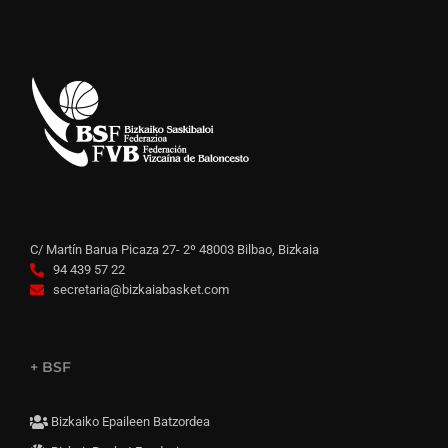
C/ Martín Barua Picaza 27- 2º 48003 Bilbao, Bizkaia
94 439 57 22
secretaria@bizkaiabasket.com
+ BSF
Bizkaiko Epaileen Batzordea