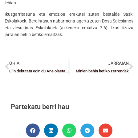
lehian.
Ikusgarritasuna eta emozioa erakutsi zuten bestalde Saski
Eskolakoek. Berdintasun nabarmena agertu zuten Dosa Salesianos
eta Jesuitinas Eskolakoek (azkeneko emaitza 7-6). Ikus itzazu
jarraian behin betiko emaitzak.
OHIA
JARRAIAN
LFn debutatu egin du Ane olaetak, historian jokalari bizkaitar gazteena
Minien behin betiko zerrendak
Partekatu berri hau