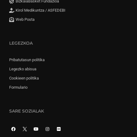
BizkaiaBasket Fundazioa
Kirol Medikuntza / ASFEDEBI
Web Posta
LEGEZKOA
Pribatutasun politika
Legezko abisua
Cookieen politika
Formulario
SARE SOZIALAK