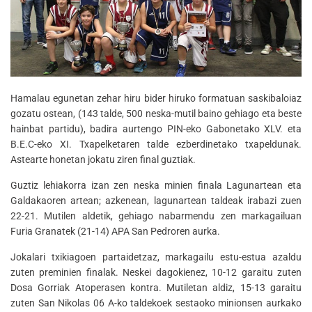
Hamalau egunetan zehar hiru bider hiruko formatuan saskibaloiaz
gozatu ostean, (143 talde, 500 neska-mutil baino gehiago eta beste
hainbat partidu), badira aurtengo PIN-eko Gabonetako XLV. eta
B.E.C-eko XI. Txapelketaren talde ezberdinetako txapeldunak.
Astearte honetan jokatu ziren final guztiak.
Guztiz lehiakorra izan zen neska minien finala Lagunartean eta
Galdakaoren artean; azkenean, lagunartean taldeak irabazi zuen
22-21. Mutilen aldetik, gehiago nabarmendu zen markagailuan
Furia Granatek (21-14) APA San Pedroren aurka.
Jokalari txikiagoen partaidetzaz, markagailu estu-estua azaldu
zuten preminien finalak. Neskei dagokienez, 10-12 garaitu zuten
Dosa Gorriak Atoperasen kontra. Mutiletan aldiz, 15-13 garaitu
zuten San Nikolas 06 A-ko taldekoek sestaoko minionsen aurkako