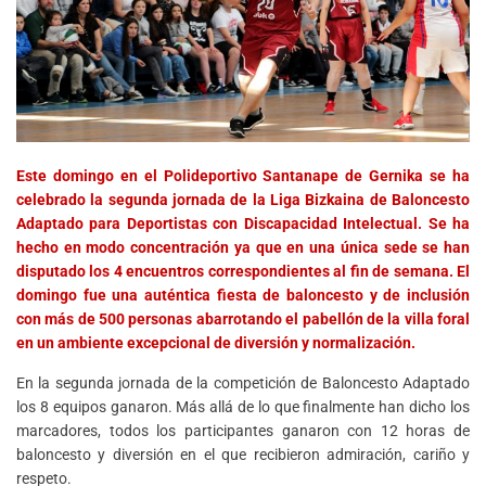
Este domingo en el Polideportivo Santanape de Gernika se ha
celebrado la segunda jornada de la Liga Bizkaina de Baloncesto
Adaptado para Deportistas con Discapacidad Intelectual. Se ha
hecho en modo concentración ya que en una única sede se han
disputado los 4 encuentros correspondientes al fin de semana. El
domingo fue una auténtica fiesta de baloncesto y de inclusión
con más de 500 personas abarrotando el pabellón de la villa foral
en un ambiente excepcional de diversión y normalización.
En la segunda jornada de la competición de Baloncesto Adaptado
los 8 equipos ganaron. Más allá de lo que finalmente han dicho los
marcadores, todos los participantes ganaron con 12 horas de
baloncesto y diversión en el que recibieron admiración, cariño y
respeto.