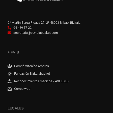
C/ Martín Barua Picaza 27- 2º 48003 Bilbao, Bizkaia
94 439 57 22
secretaria@bizkaiabasket.com
+ FVIB
Comité Vizcaíno Árbitros
Fundación Bizkaiabasket
Reconocimientos médicos / ASFEDEBI
Correo web
LEGALES