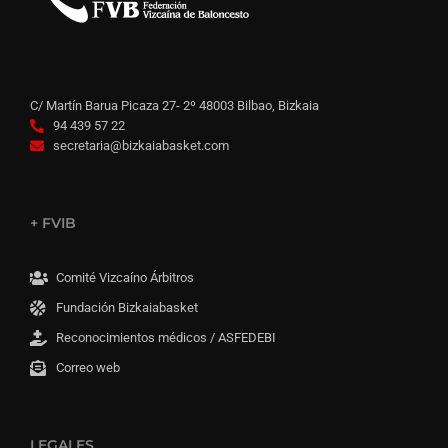
C/ Martín Barua Picaza 27- 2º 48003 Bilbao, Bizkaia
94 439 57 22
secretaria@bizkaiabasket.com
+ FVIB
Comité Vizcaíno Árbitros
Fundación Bizkaiabasket
Reconocimientos médicos / ASFEDEBI
Correo web
LEGALES