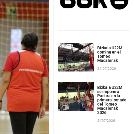
Bizkaia U22M
domina en el
Torneo
Madalenak
24/07/2026
Bizkaia U22M
se impone a
Padura en la
primera jornada
del Torneo
Madalenak
2026
21/07/2026