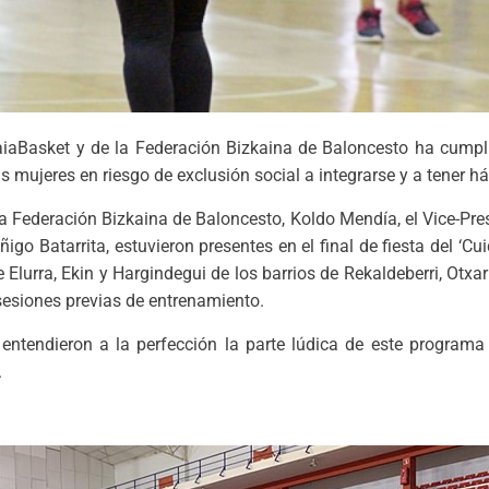
aiaBasket y de la Federación Bizkaina de Baloncesto ha cumpli
ujeres en riesgo de exclusión social a integrarse y a tener há
e la Federación Bizkaina de Baloncesto, Koldo Mendía, el Vice-Pr
Iñigo Batarrita, estuvieron presentes en el final de fiesta del ‘C
 Elurra, Ekin y Hargindegui de los barrios de Rekaldeberri, Otx
sesiones previas de entrenamiento.
ntendieron a la perfección la parte lúdica de este programa 
.