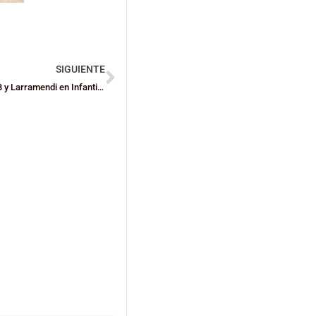
SIGUIENTE
JUEGOS ESCOLARES BIZKAIA: Títulos para el Gexo en Mini B y Larramendi en Infantil B