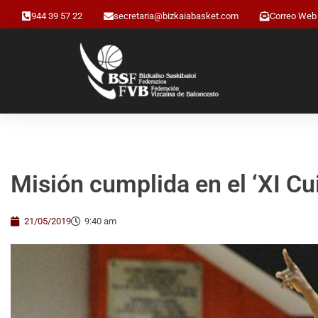
944 39 57 22
secretaria@bizkaiabasket.com
Correo Web
Misión cumplida en el ‘XI C
21/05/2019
9:40 am