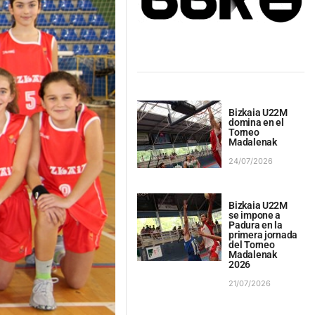
Bizkaia U22M
domina en el
Torneo
Madalenak
24/07/2026
Bizkaia U22M
se impone a
Padura en la
primera jornada
del Torneo
Madalenak
2026
21/07/2026