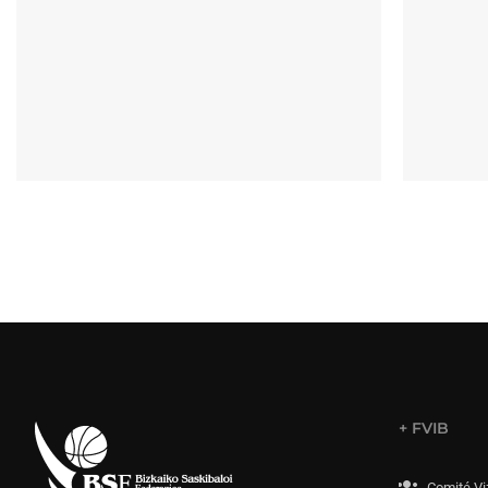
+ FVIB
Comité Vi