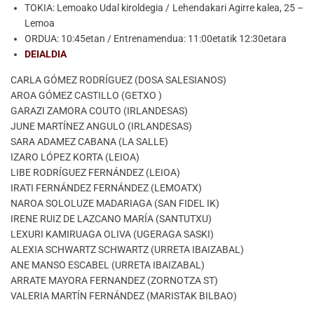
TOKIA: Lemoako Udal kiroldegia / Lehendakari Agirre kalea, 25 –
Lemoa
ORDUA: 10:45etan / Entrenamendua: 11:00etatik 12:30etara
DEIALDIA
CARLA GÓMEZ RODRÍGUEZ (DOSA SALESIANOS)
AROA GÓMEZ CASTILLO (GETXO )
GARAZI ZAMORA COUTO (IRLANDESAS)
JUNE MARTÍNEZ ANGULO (IRLANDESAS)
SARA ADAMEZ CABANA (LA SALLE)
IZARO LÓPEZ KORTA (LEIOA)
LIBE RODRÍGUEZ FERNÁNDEZ (LEIOA)
IRATI FERNÁNDEZ FERNÁNDEZ (LEMOATX)
NAROA SOLOLUZE MADARIAGA (SAN FIDEL IK)
IRENE RUIZ DE LAZCANO MARÍA (SANTUTXU)
LEXURI KAMIRUAGA OLIVA (UGERAGA SASKI)
ALEXIA SCHWARTZ SCHWARTZ (URRETA IBAIZABAL)
ANE MANSO ESCABEL (URRETA IBAIZABAL)
ARRATE MAYORA FERNANDEZ (ZORNOTZA ST)
VALERIA MARTÍN FERNÁNDEZ (MARISTAK BILBAO)