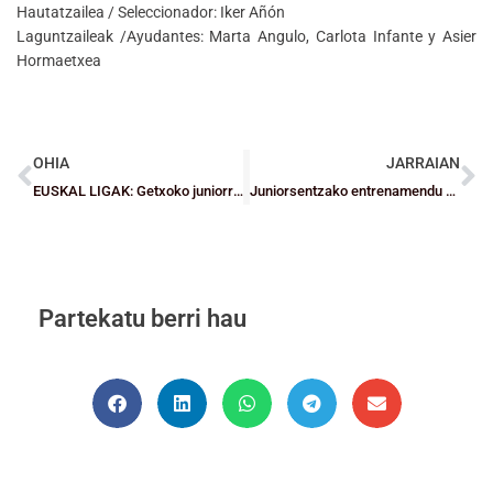
Hautatzailea / Seleccionador: Iker Añón
Laguntzaileak /Ayudantes: Marta Angulo, Carlota Infante y Asier
Hormaetxea
OHIA
JARRAIAN
EUSKAL LIGAK: Getxoko juniorrek bat egin dute A1erako borrokarekin
Juniorsentzako entrenamendu bikoitza EuskNaf baino lehen
Partekatu berri hau