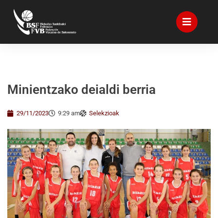
Minientzako deialdi berria
29/11/2023
9:29 am
Selekzioak