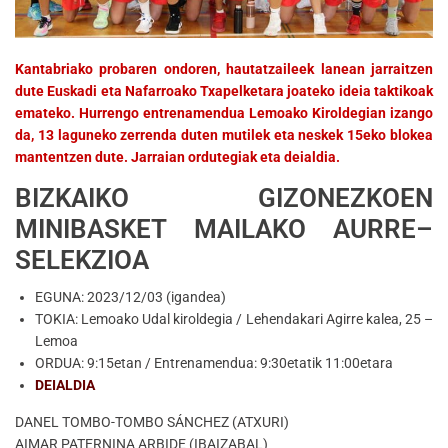
Kantabriako probaren ondoren, hautatzaileek lanean jarraitzen
dute Euskadi eta Nafarroako Txapelketara joateko ideia taktikoak
emateko. Hurrengo entrenamendua Lemoako Kiroldegian izango
da, 13 laguneko zerrenda duten mutilek eta neskek 15eko blokea
mantentzen dute. Jarraian ordutegiak eta deialdia.
BIZKAIKO GIZONEZKOEN
MINIBASKET MAILAKO AURRE–
SELEKZIOA
EGUNA: 2023/12/03 (igandea)
TOKIA: Lemoako Udal kiroldegia / Lehendakari Agirre kalea, 25 –
Lemoa
ORDUA: 9:15etan / Entrenamendua: 9:30etatik 11:00etara
DEIALDIA
DANEL TOMBO-TOMBO SÁNCHEZ (ATXURI)
AIMAR PATERNINA ARBIDE (IBAIZABAL)