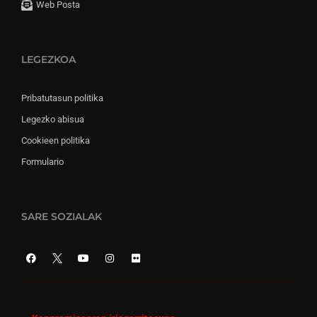
Web Posta
LEGEZKOA
Pribatutasun politika
Legezko abisua
Cookieen politika
Formulario
SARE SOZIALAK