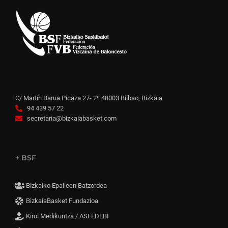
C/ Martín Barua Picaza 27- 2º 48003 Bilbao, Bizkaia
94 439 57 22
secretaria@bizkaiabasket.com
+ BSF
Bizkaiko Epaileen Batzordea
BizkaiaBasket Fundazioa
Kirol Medikuntza / ASFEDEBI