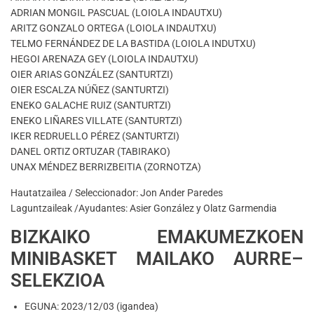
ADRIAN MONGIL PASCUAL (LOIOLA INDAUTXU)
ARITZ GONZALO ORTEGA (LOIOLA INDAUTXU)
TELMO FERNÁNDEZ DE LA BASTIDA (LOIOLA INDUTXU)
HEGOI ARENAZA GEY (LOIOLA INDAUTXU)
OIER ARIAS GONZÁLEZ (SANTURTZI)
OIER ESCALZA NÚÑEZ (SANTURTZI)
ENEKO GALACHE RUIZ (SANTURTZI)
ENEKO LIÑARES VILLATE (SANTURTZI)
IKER REDRUELLO PÉREZ (SANTURTZI)
DANEL ORTIZ ORTUZAR (TABIRAKO)
UNAX MÉNDEZ BERRIZBEITIA (ZORNOTZA)
Hautatzailea / Seleccionador: Jon Ander Paredes
Laguntzaileak /Ayudantes: Asier González y Olatz Garmendia
BIZKAIKO EMAKUMEZKOEN
MINIBASKET MAILAKO AURRE–
SELEKZIOA
EGUNA: 2023/12/03 (igandea)