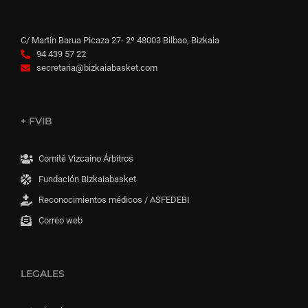
C/ Martín Barua Picaza 27- 2º 48003 Bilbao, Bizkaia
94 439 57 22
secretaria@bizkaiabasket.com
+ FVIB
Comité Vizcaíno Árbitros
Fundación Bizkaiabasket
Reconocimientos médicos / ASFEDEBI
Correo web
LEGALES