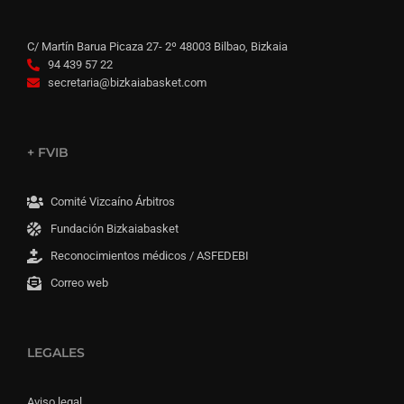
C/ Martín Barua Picaza 27- 2º 48003 Bilbao, Bizkaia
94 439 57 22
secretaria@bizkaiabasket.com
+ FVIB
Comité Vizcaíno Árbitros
Fundación Bizkaiabasket
Reconocimientos médicos / ASFEDEBI
Correo web
LEGALES
Aviso legal