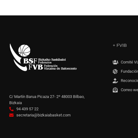
+ FVIB
Comité Vi
Fundación
Reconoci
Correo w
C/ Martín Barua Picaza 27- 2º 48003 Bilbao,
Bizkaia
94 439 57 22
secretaria@bizkaiabasket.com