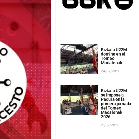
Bizkaia U22M
domina en el
Torneo
Madalenak
24/07/2026
Bizkaia U22M
se impone a
Padura en la
primera jornada
del Torneo
Madalenak
2026
21/07/2026