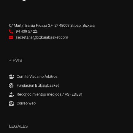
C/ Martín Barua Picaza 27- 2º 48003 Bilbao, Bizkaia
94 439 57 22
secretaria@bizkaiabasket.com
+ FVIB
Comité Vizcaíno Árbitros
Fundación Bizkaiabasket
Reconocimientos médicos / ASFEDEBI
Correo web
LEGALES