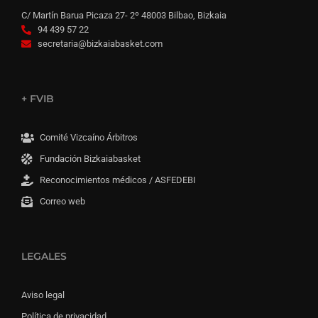
C/ Martín Barua Picaza 27- 2º 48003 Bilbao, Bizkaia
94 439 57 22
secretaria@bizkaiabasket.com
+ FVIB
Comité Vizcaíno Árbitros
Fundación Bizkaiabasket
Reconocimientos médicos / ASFEDEBI
Correo web
LEGALES
Aviso legal
Política de privacidad