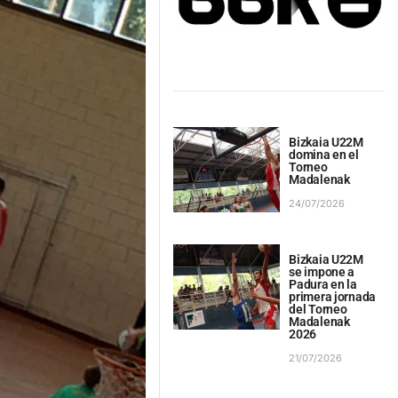
Bizkaia U22M
domina en el
Torneo
Madalenak
24/07/2026
Bizkaia U22M
se impone a
Padura en la
primera jornada
del Torneo
Madalenak
2026
21/07/2026