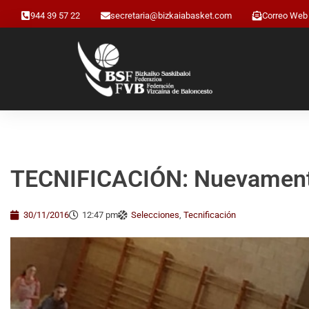
944 39 57 22
secretaria@bizkaiabasket.com
Correo Web
TECNIFICACIÓN: Nuevamente
30/11/2016
12:47 pm
Selecciones
,
Tecnificación