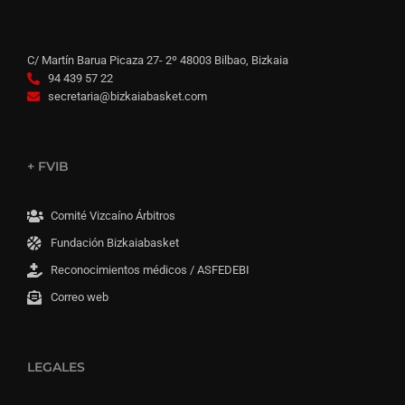
C/ Martín Barua Picaza 27- 2º 48003 Bilbao, Bizkaia
94 439 57 22
secretaria@bizkaiabasket.com
+ FVIB
Comité Vizcaíno Árbitros
Fundación Bizkaiabasket
Reconocimientos médicos / ASFEDEBI
Correo web
LEGALES