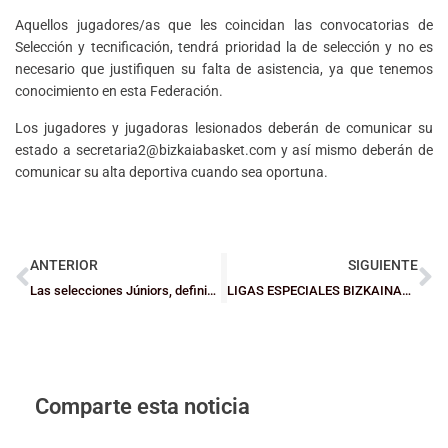
Aquellos jugadores/as que les coincidan las convocatorias de
Selección y tecnificación, tendrá prioridad la de selección y no es
necesario que justifiquen su falta de asistencia, ya que tenemos
conocimiento en esta Federación.
Los jugadores y jugadoras lesionados deberán de comunicar su
estado a secretaria2@bizkaiabasket.com y así mismo deberán de
comunicar su alta deportiva cuando sea oportuna.
ANTERIOR
SIGUIENTE
Las selecciones Júniors, definidas, a los Minis les queda más por concretar
LIGAS ESPECIALES BIZKAINAS: El Tabirako Baqué A gana a Askartza y le disputa el primer puesto (CF)
Comparte esta noticia