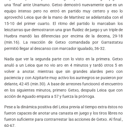
una ‘final’ ante Unamuno. Getxo demostró nuevamente que es un
equipo intenso pero no entró en partido muy certero y eso lo
aprovechó Leioa que de la mano de Martínez se adelantaba con el
15-10 del primer cuarto. El ritmo del partido lo marcaban los
leioztarras que demostraron una gran fluidez de juego y un triple de
Huebra mandó las diferencias por encima de la decena, 29-18
(min.16). La reacción de Getxo comandada por Garrastatxu
permitió llegar al descanso con marcador igualado, 36-32.
Nada que ver la segunda parte con lo visto en la primera. Getxo
anuló a un Leioa que no vio aro en 4 minutos y tardó otros 5 en
volver a anotar. mientras que sin grandes alardes pero con
paciencia y con Azpitarte muy activo los aurinegros se pusieron por
delante, 42-45 (min.30). A base de arreones funcioonó el encuentro
en los siguientes minutos, primero Getxo, después Leioa que con
acción de Aguado empata a 57 y fuerza la prórroga.
Pese a la dinámica positiva del Leioa previa al tiempo extra éstos no
fueron capaces de anotar una canasta en juego y los tiros libres no
fueron suficiente para contrarrestar las acciones de Getxo. Al final ,
60-67.