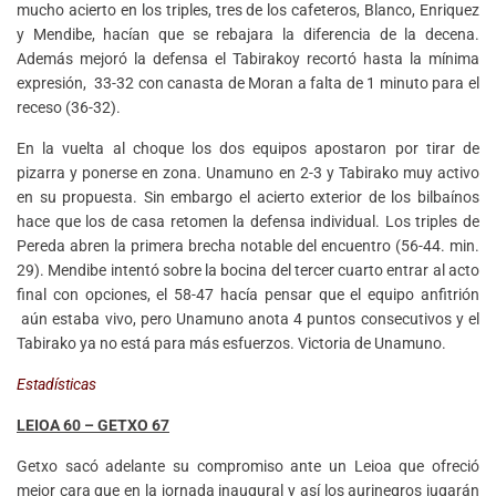
mucho acierto en los triples, tres de los cafeteros, Blanco, Enriquez
y Mendibe, hacían que se rebajara la diferencia de la decena.
Además mejoró la defensa el Tabirakoy recortó hasta la mínima
expresión, 33-32 con canasta de Moran a falta de 1 minuto para el
receso (36-32).
En la vuelta al choque los dos equipos apostaron por tirar de
pizarra y ponerse en zona. Unamuno en 2-3 y Tabirako muy activo
en su propuesta. Sin embargo el acierto exterior de los bilbaínos
hace que los de casa retomen la defensa individual. Los triples de
Pereda abren la primera brecha notable del encuentro (56-44. min.
29). Mendibe intentó sobre la bocina del tercer cuarto entrar al acto
final con opciones, el 58-47 hacía pensar que el equipo anfitrión
aún estaba vivo, pero Unamuno anota 4 puntos consecutivos y el
Tabirako ya no está para más esfuerzos. Victoria de Unamuno.
Estadísticas
LEIOA 60 – GETXO 67
Getxo sacó adelante su compromiso ante un Leioa que ofreció
mejor cara que en la jornada inaugural y así los aurinegros jugarán