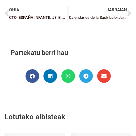
OHIA
JARRAIAN
CTO. ESPAÑA INFANTIL J3: El Global Datum Zornotza paga caro un mal inicio ante el Ponce que le apea de los octavos de final
Calendarios de la Saskibaloi Jaia 2026
Partekatu berri hau
Lotutako albisteak