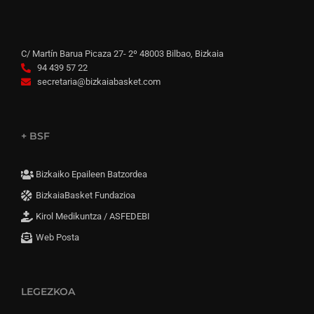
C/ Martín Barua Picaza 27- 2º 48003 Bilbao, Bizkaia
94 439 57 22
secretaria@bizkaiabasket.com
+ BSF
Bizkaiko Epaileen Batzordea
BizkaiaBasket Fundazioa
Kirol Medikuntza / ASFEDEBI
Web Posta
LEGEZKOA