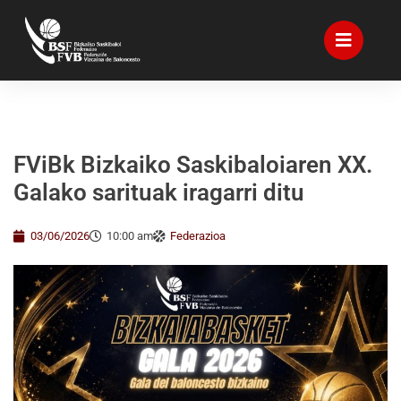
FViBk Bizkaiko Saskibaloiaren XX.
Galako sarituak iragarri ditu
03/06/2026
10:00 am
Federazioa