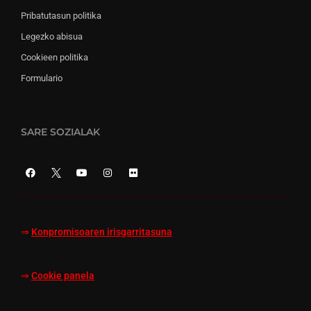
Pribatutasun politika
Legezko abisua
Cookieen politika
Formulario
SARE SOZIALAK
⇒
Konpromisoaren irisgarritasuna
⇒
Cookie panela