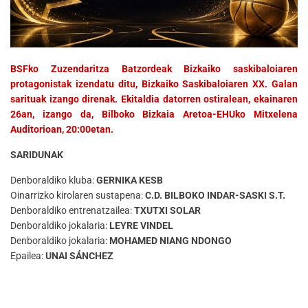
BSFko Zuzendaritza Batzordeak Bizkaiko saskibaloiaren
protagonistak izendatu ditu, Bizkaiko Saskibaloiaren XX. Galan
sarituak izango direnak. Ekitaldia datorren ostiralean, ekainaren
26an, izango da, Bilboko Bizkaia Aretoa-EHUko Mitxelena
Auditorioan, 20:00etan.
SARIDUNAK
Denboraldiko kluba:
GERNIKA KESB
Oinarrizko kirolaren sustapena:
C.D. BILBOKO INDAR-SASKI S.T.
Denboraldiko entrenatzailea:
TXUTXI SOLAR
Denboraldiko jokalaria:
LEYRE VINDEL
Denboraldiko jokalaria:
MOHAMED NIANG NDONGO
Epailea:
UNAI SÁNCHEZ