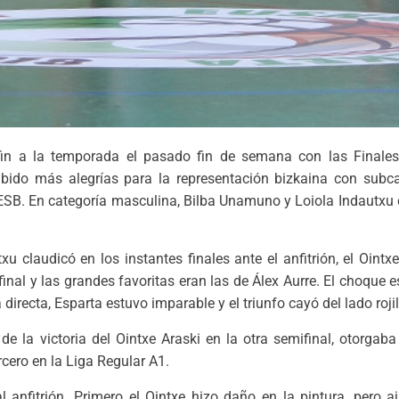
in a la temporada el pasado fin de semana con las Finales
ido más alegrías para la representación bizkaina con subc
SB. En categoría masculina, Bilba Unamuno y Loiola Indautxu 
xu claudicó en los instantes finales ante el anfitrión, el Ointx
final y las grandes favoritas eran las de Álex Aurre. El choque 
 directa, Esparta estuvo imparable y el triunfo cayó del lado rojil
a victoria del Ointxe Araski en la otra semifinal, otorgaba el
rcero en la Liga Regular A1.
l anfitrión. Primero el Ointxe hizo daño en la pintura, pero a