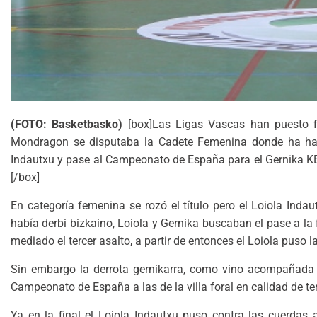
(FOTO: Basketbasko)
[box]Las Ligas Vascas han puesto f
Mondragon se disputaba la Cadete Femenina donde ha hab
Indautxu y pase al Campeonato de España para el Gernika KE
[/box]
En categoría femenina se rozó el título pero el Loiola Indaut
había derbi bizkaino, Loiola y Gernika buscaban el pase a la 
mediado el tercer asalto, a partir de entonces el Loiola puso la
Sin embargo la derrota gernikarra, como vino acompañada de l
Campeonato de España a las de la villa foral en calidad de te
Ya en la final el Loiola Indautxu puso contra las cuerdas a