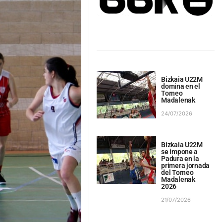
Bizkaia U22M
domina en el
Torneo
Madalenak
24/07/2026
Bizkaia U22M
se impone a
Padura en la
primera jornada
del Torneo
Madalenak
2026
21/07/2026