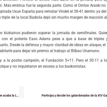
cal. Más errática fue la segunda parte. Como el Ointxe Araski no a
spirada Uxue Esparta para rematar Vindel el 38-41 dentro ya del 
n triple de la local Badiola dejó sin mucho margen de reacción a
s bizkainos pudieron superar la jornada de semifinales. Qui
con el potente Easo Adarra pese a que a base de triples y 
uarto. Desde la defensa y mayor claridad de ideas en ataque, el 
abitarte para dejar sin premio al trabajo al Bilbao Unamuno.
o y a la postre campeón, el Fundación 5+11. Pero el 30-11 a 
molque y no inquietaron en exceso a los baskonistas.
El descenso, cada vez más real para el RETAbet Bilbao Basket y la EBA que acaba la Liga Regular
Participa y decide los galardonados de la XIV G