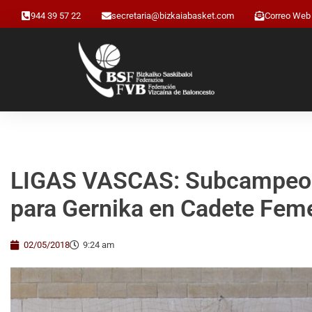
944 39 57 22
secretaria@bizkaiabasket.com
Correo Web
LIGAS VASCAS: Subcampeonato
para Gernika en Cadete Fem
02/05/2018
9:24 am