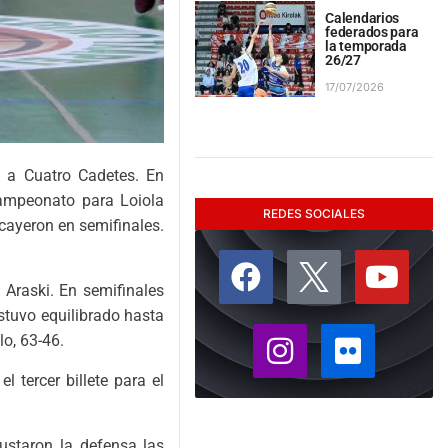
Calendarios
federados para
la temporada
26/27
17/07/2026
 a Cuatro Cadetes. En
ampeonato para Loiola
REDES SOCIALES
cayeron en semifinales.
e Araski. En semifinales
estuvo equilibrado hasta
lo, 63-46.
 tercer billete para el
justaron la defensa las