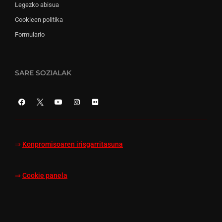
Legezko abisua
Cookieen politika
Formulario
SARE SOZIALAK
⇒
Konpromisoaren irisgarritasuna
⇒
Cookie panela