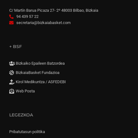
C/ Martín Barua Picaza 27- 2º 48003 Bilbao, Bizkaia
94 439 57 22
secretaria@bizkaiabasket.com
+ BSF
Bizkaiko Epaileen Batzordea
BizkaiaBasket Fundazioa
Kirol Medikuntza / ASFEDEBI
Web Posta
LEGEZKOA
Pribatutasun politika