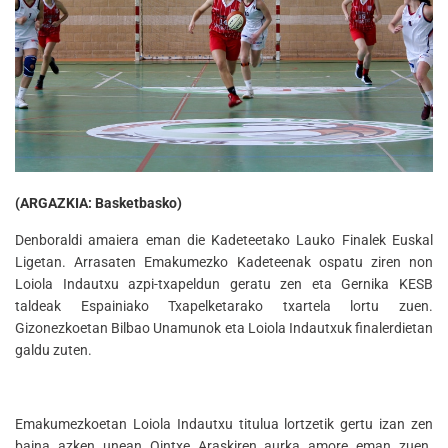
(ARGAZKIA: Basketbasko)
Denboraldi amaiera eman die Kadeteetako Lauko Finalek Euskal
Ligetan. Arrasaten Emakumezko Kadeteenak ospatu ziren non
Loiola Indautxu azpi-txapeldun geratu zen eta Gernika KESB
taldeak Espainiako Txapelketarako txartela lortu zuen.
Gizonezkoetan Bilbao Unamunok eta Loiola Indautxuk finalerdietan
galdu zuten.
Emakumezkoetan Loiola Indautxu titulua lortzetik gertu izan zen
baina azken unean Ointxe Araskiren aurka amore eman zuen.