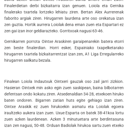
Finalerdietan derbi bizkaitarra izan genuen. Loiola eta Gernika
finalerako txartela lortzeko lehiatu ziren. Bertan Alex Aurrerenak
faborito argiak ziren. Hirugarren laurdena arte oso orekatua izan
zen guztia. Hortik aurrera Loiolak dena eman zuen eta Espartari ez
zen gai izan inor geldiarazteko. Gorritxoak nagusi 63-46.
Gernikarren porrota Ointxe Araskiren garaipenarekin batera etorri
zen beste finalerdian. Horri esker, Espainiako txapelketarako
hirugarren txartela bizkaitarrentzat izan zen, A1 Liga Erregularreko
hirugarren sailkatu bezala.
Finalean Loiola Indautxuk Ointxeri gauzak oso zail jarri zizkion.
Hasieran Ointxek min asko egin zuen saskipean, baina bilbotarren
defentsan ondo kokatu ziren. Atsedenaldian 34-28, etxekoen hiruko
baten ondoren. Bigarren zatian huts egite gehiago izan ziren.
Ointxe Araskik ez zuen hirukoekin asmatu eta Loiolak egoera
iraultzeko aukera izan zuen. Uxue Esparta on batek 38-41koa lortu
zuen azken laurdenean. Azken 3 minutuetara arte berdintasuna
izan zen nagusi, 50-48. Orduan Badiolak hirukoa sartu zuen etxeko