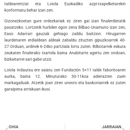
taldearentzat eta Loiola Euskadiko azpi-txapelketarekin
konformatu behar izan zen.
Gizonezkoetan gure ordezkariak ez ziren gai izan finalerdietatik
pasatzeko. Lortzetik hurbilen egon zena Bilbao Unamuno izan zen,
Easo Adarrari gauzak gehiago zaildu baitzion. Hirugarren
laurdenaren erdialdean aldeak zabaldu zituzten gipuzkoarrek 40-
27.Orduan, urdinek 6-24ko partziala lortu zuten. Bilbotarrek eskura
zeukaten finalerako txartela baina Anabitarte agertu zen ondoan,
bizkaitarrei sari gabe utziz.
Loiola Indautxu ere saiatu zen Fundación 5+11 talde faboritoaren
aurka, baina 12. Minuturako 30-11koa adierazten zuen
markagailuak. Atzetik joan ziren uneoro eta baskoniarrek ez zuten
garaipena arriskuan ikusi.
OHIA
JARRAIAN