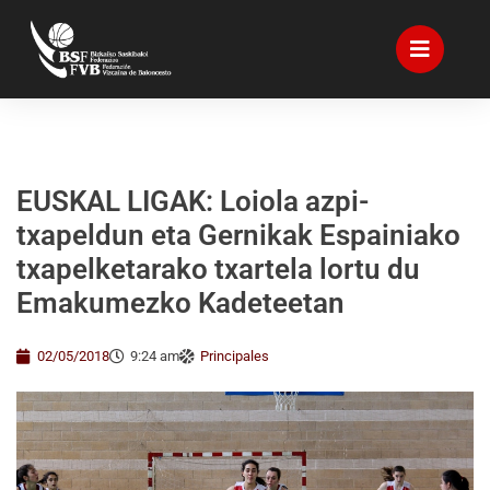
EUSKAL LIGAK: Loiola azpi-
txapeldun eta Gernikak Espainiako
txapelketarako txartela lortu du
Emakumezko Kadeteetan
02/05/2018
9:24 am
Principales