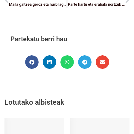
Maila galtzea geroz eta hurbilago dago Bilbao Basketentzat eta EBA-n Liga Erregularra bukatzear da
Parte hartu eta erabaki nortzuk izango diren Bizkaiko Saskibaloiaren XIV. Galako sarituak
Partekatu berri hau
Lotutako albisteak