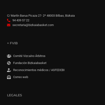
C/ Martín Barua Picaza 27- 2º 48003 Bilbao, Bizkaia
94 439 57 22
secretaria@bizkaiabasket.com
+ FVIB
Comité Vizcaíno Árbitros
Fundación Bizkaiabasket
Reconocimientos médicos / ASFEDEBI
Correo web
LEGALES