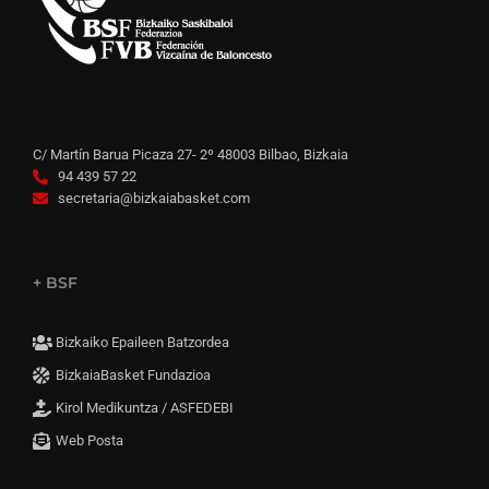
C/ Martín Barua Picaza 27- 2º 48003 Bilbao, Bizkaia
94 439 57 22
secretaria@bizkaiabasket.com
+ BSF
Bizkaiko Epaileen Batzordea
BizkaiaBasket Fundazioa
Kirol Medikuntza / ASFEDEBI
Web Posta