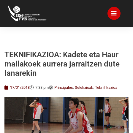
TEKNIFIKAZIOA: Kadete eta Haur
mailakoek aurrera jarraitzen dute
lanarekin
17/01/2018
7:33 pm
Principales
,
Selekzioak
,
Teknifikazioa