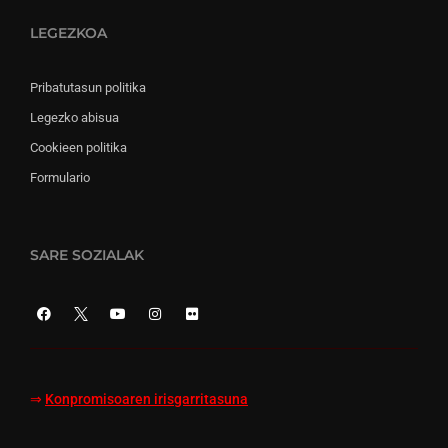
LEGEZKOA
Pribatutasun politika
Legezko abisua
Cookieen politika
Formulario
SARE SOZIALAK
⇒
Konpromisoaren irisgarritasuna