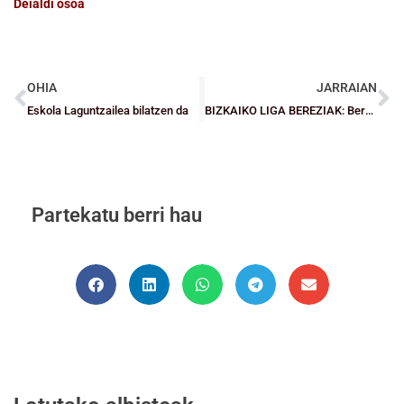
Deialdi osoa
OHIA
JARRAIAN
Eskola Laguntzailea bilatzen da
BIZKAIKO LIGA BEREZIAK: Berdintasuna nagusi izan da bigarren jardunaldian
Partekatu berri hau