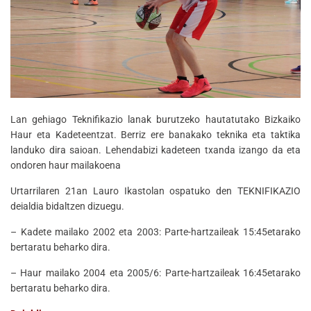
Lan gehiago Teknifikazio lanak burutzeko hautatutako Bizkaiko
Haur eta Kadeteentzat. Berriz ere banakako teknika eta taktika
landuko dira saioan. Lehendabizi kadeteen txanda izango da eta
ondoren haur mailakoena
Urtarrilaren 21an Lauro Ikastolan ospatuko den TEKNIFIKAZIO
deialdia bidaltzen dizuegu.
– Kadete mailako 2002 eta 2003: Parte-hartzaileak 15:45etarako
bertaratu beharko dira.
– Haur mailako 2004 eta 2005/6: Parte-hartzaileak 16:45etarako
bertaratu beharko dira.