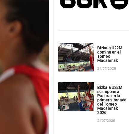
Bizkaia U22M
domina en el
Torneo
Madalenak
24/07/2026
Bizkaia U22M
se impone a
Padura en la
primera jornada
del Torneo
Madalenak
2026
21/07/2026