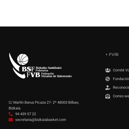
+ FVIB
Comité Vi
Fundación
Reconoci
Correo w
C/ Martín Barua Picaza 27- 2º 48003 Bilbao,
Bizkaia
94 439 57 22
secretaria@bizkaiabasket.com