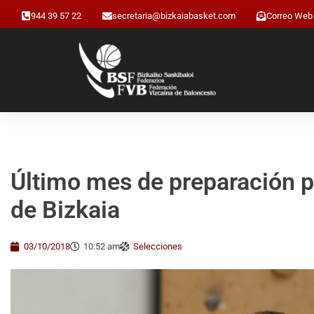
944 39 57 22
secretaria@bizkaiabasket.com
Correo Web
Último mes de preparación pa
de Bizkaia
03/10/2018
10:52 am
Selecciones