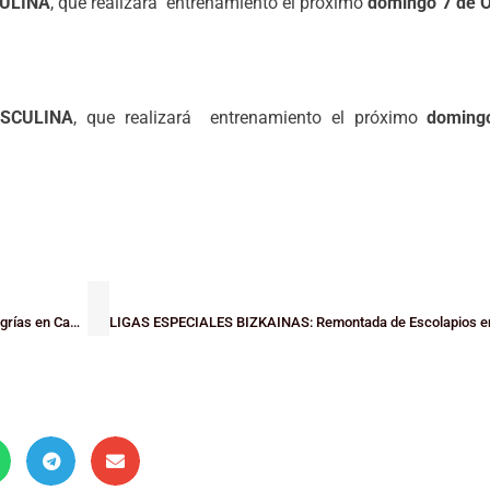
ULINA
, que realizará entrenamiento el próximo
domingo 7 de 
SCULINA
, que realizará entrenamiento el próximo
doming
LIGAS VASCAS: Loiola y Gernika se rehacen en Junior Femenino y sin alegrías en Cadetes