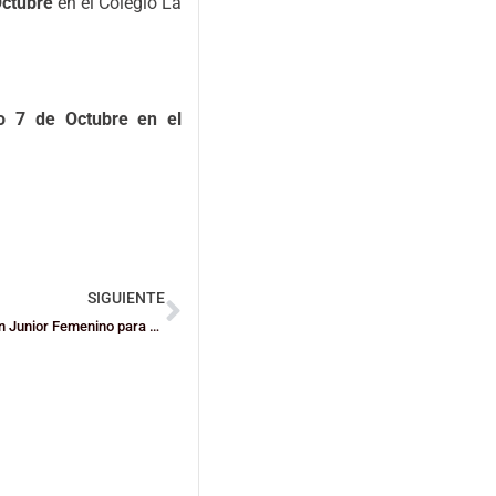
Octubre
en el Colegio La
o 7 de Octubre
en el
SIGUIENTE
LIGAS ESPECIALES BIZKAINAS: Remontada de Escolapios en Junior Femenino para sentenciar en la prórroga