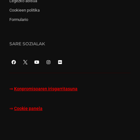
Legezko abisua
Cookieen politika
Formulario
SARE SOZIALAK
⇒
Konpromisoaren irisgarritasuna
⇒
Cookie panela