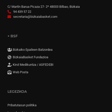
C/ Martín Barua Picaza 27- 2º 48003 Bilbao, Bizkaia
94 439 57 22
secretaria@bizkaiabasket.com
+ BSF
Bizkaiko Epaileen Batzordea
BizkaiaBasket Fundazioa
Kirol Medikuntza / ASFEDEBI
Web Posta
LEGEZKOA
Pribatutasun politika