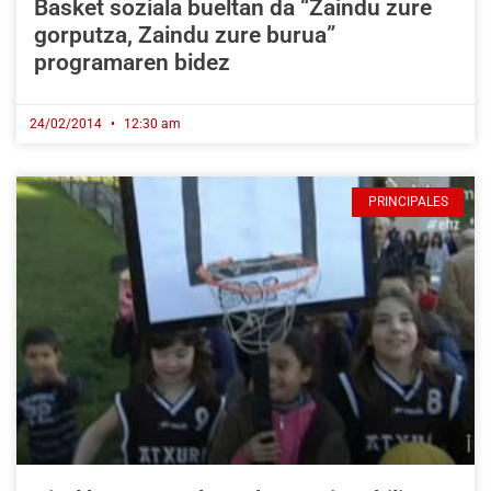
Basket soziala bueltan da “Zaindu zure
gorputza, Zaindu zure burua”
programaren bidez
24/02/2014
12:30 am
PRINCIPALES