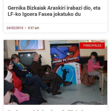
Gernika Bizkaiak Araskiri irabazi dio, eta
LF-ko Igoera Fasea jokatuko du
24/02/2014
9:37 am
PRINCIPALES