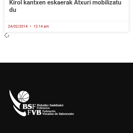
Kirol kantxen eskaerak Atxuri mobilizatu
du
24/02/2014
12:14 am