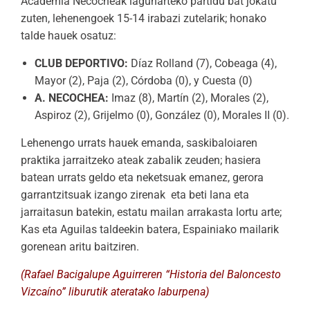
Academia Necocheak lagunarteko partidu bat jokatu
zuten, lehenengoek 15-14 irabazi zutelarik; honako
talde hauek osatuz:
CLUB DEPORTIVO:
Díaz Rolland (7), Cobeaga (4),
Mayor (2), Paja (2), Córdoba (0), y Cuesta (0)
A. NECOCHEA:
Imaz (8), Martín (2), Morales (2),
Aspiroz (2), Grijelmo (0), González (0), Morales II (0).
Lehenengo urrats hauek emanda, saskibaloiaren
praktika jarraitzeko ateak zabalik zeuden; hasiera
batean urrats geldo eta neketsuak emanez, gerora
garrantzitsuak izango zirenak eta beti lana eta
jarraitasun batekin, estatu mailan arrakasta lortu arte;
Kas eta Aguilas taldeekin batera, Espainiako mailarik
gorenean aritu baitziren.
(Rafael Bacigalupe Aguirreren “Historia del Baloncesto
Vizcaíno” liburutik ateratako laburpena)