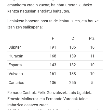
emankorra eragin zuena; hainbat urtetan klubeko
kantxa nagusian antolatu baitzuten.
Lehiaketa honetan bost talde lehiatu ziren, eta hauxe
izan zen sailkapena:
F
C
Pts.
Júpiter
191
105
16
Huracán
168
139
11
Esparta
143
132
10
Vulvano
161
138
10
Canarios
106
255
5
Fernado Castrok, Félix Gonzálezek, Luis Ugaldek,
Ernesto Molinerok eta Fernando Varonak talde
irabazlea osatzen zuten.