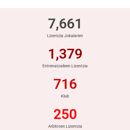
7,661
Lizentzia Jokalarien
1,379
Entrenatzaileen Lizentzia
716
Klub
250
Arbitroen Lizentzia