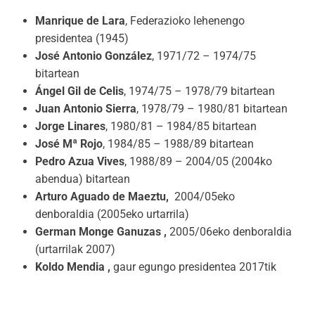
Manrique de Lara
, Federazioko lehenengo
presidentea (1945)
José Antonio González
, 1971/72 – 1974/75
bitartean
Ángel Gil de Celis
, 1974/75 – 1978/79 bitartean
Juan Antonio Sierra
, 1978/79 – 1980/81 bitartean
Jorge Linares
, 1980/81 – 1984/85 bitartean
José Mª Rojo
, 1984/85 – 1988/89 bitartean
Pedro Azua Vives
, 1988/89 – 2004/05 (2004ko
abendua) bitartean
Arturo Aguado de Maeztu,
2004/05eko
denboraldia (2005eko urtarrila)
German Monge Ganuzas ,
2005/06eko denboraldia
(urtarrilak 2007)
Koldo Mendia ,
gaur egungo presidentea 2017tik