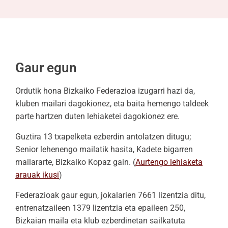
Gaur egun
Ordutik hona Bizkaiko Federazioa izugarri hazi da,
kluben mailari dagokionez, eta baita hemengo taldeek
parte hartzen duten lehiaketei dagokionez ere.
Guztira 13 txapelketa ezberdin antolatzen ditugu;
Senior lehenengo mailatik hasita, Kadete bigarren
mailararte, Bizkaiko Kopaz gain. (
Aurtengo lehiaketa
arauak ikusi
)
Federazioak gaur egun, jokalarien 7661 lizentzia ditu,
entrenatzaileen 1379 lizentzia eta epaileen 250,
Bizkaian maila eta klub ezberdinetan sailkatuta