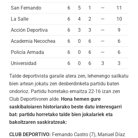
San Fernando
6
5
1
—
11
La Salle
6
4
2
—
10
Acción Deportiva
6
3
3
—
9
Academia Necochea
6
0
6
—
6
Policía Armada
6
0
6
—
6
Universidad
6
0
6
3
3
Talde deportivista garaile atera zen, lehenengo sailkatu
bien artean jokatu zen desberdinketa partidu baten
ondorioz. Partidu horretako emaitza 22-16 izan zen
Club Deportivoren alde.
Hona hemen gure
saskibaloiaren historiarako beste datu interesgarri
bat: partidu horretako talde bien jokalariek eta
bakoitzaren saskiratzeak:
CLUB DEPORTIVO:
Fernando Castro (7), Manuel Díaz