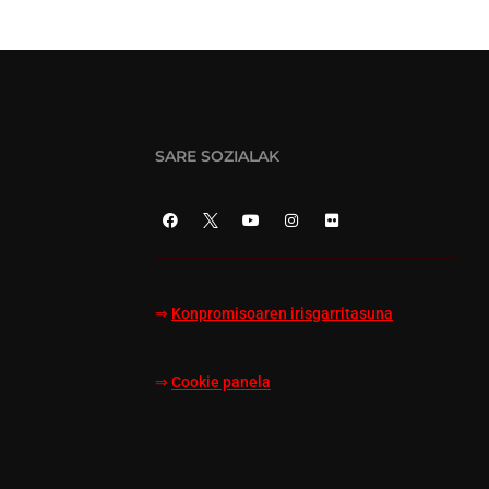
SARE SOZIALAK
⇒
Konpromisoaren irisgarritasuna
⇒
Cookie panela