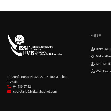
+ BSF
Bizkaiko E
BizkaiaBa
Kirol Medi
Web Post
C/ Martín Barua Picaza 27- 2º 48003 Bilbao,
Bizkaia
94 439 57 22
secretaria@bizkaiabasket.com