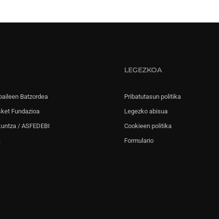
LEGEZKOA
paileen Batzordea
Pribatutasun politika
sket Fundazioa
Legezko abisua
kuntza / ASFEDEBI
Cookieen politika
a
Formulario