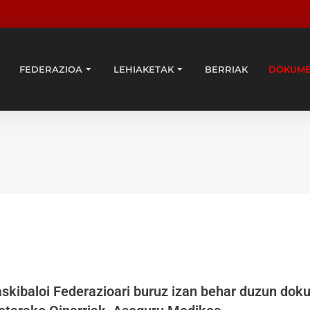
FEDERAZIOA
LEHIAKETAK
BERRIAK
DOKUM
skibaloi Federazioari buruz izan behar duzun dok