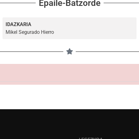
Epaile-Batzorde
IDAZKARIA
Mikel Segurado Hierro