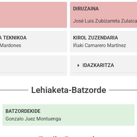
DIRUZAINA
José Luis Zubizarreta Zulaic
A TEKNIKOA
KIROL ZUZENDARIA
 Mardones
Iñaki Camarero Martínez
IDAZKARITZA
Lehiaketa-Batzorde
BATZORDEKIDE
Gonzalo Juez Montuenga