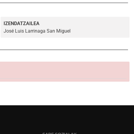
IZENDATZAILEA
José Luis Larrinaga San Miguel