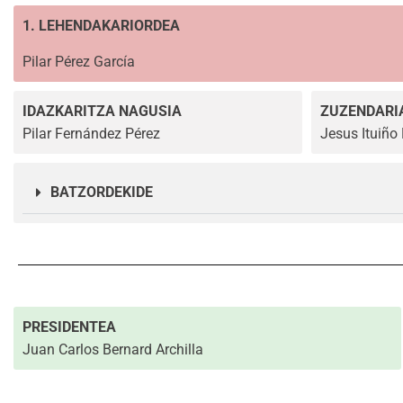
1. LEHENDAKARIORDEA
Pilar Pérez García
IDAZKARITZA NAGUSIA
ZUZENDARI
Pilar Fernández Pérez
Jesus Ituiño
BATZORDEKIDE
PRESIDENTEA
Juan Carlos Bernard Archilla