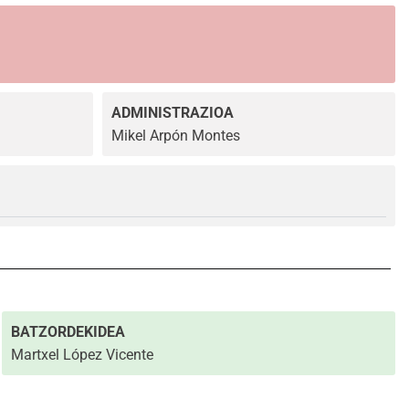
a
ADMINISTRAZIOA
Mikel Arpón Montes
BATZORDEKIDEA
Martxel López Vicente