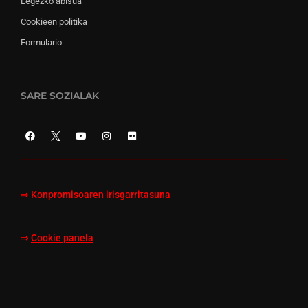
Legezko abisua
Cookieen politika
Formulario
SARE SOZIALAK
⇒
Konpromisoaren irisgarritasuna
⇒
Cookie panela