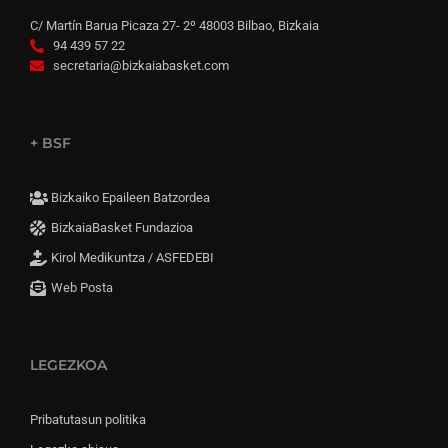
C/ Martín Barua Picaza 27- 2º 48003 Bilbao, Bizkaia
94 439 57 22
secretaria@bizkaiabasket.com
+ BSF
Bizkaiko Epaileen Batzordea
BizkaiaBasket Fundazioa
Kirol Medikuntza / ASFEDEBI
Web Posta
LEGEZKOA
Pribatutasun politika