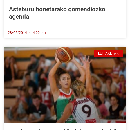
Asteburu honetarako gomendiozko
agenda
28/02/2014
4:00 pm
LEHIAKETAK