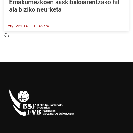
Emakumezkoen saskibaloiarentzako hil
ala biziko neurketa
28/02/2014
11:45 am