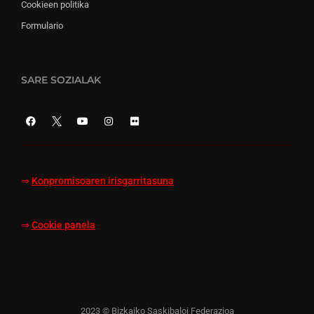
Cookieen politika
Formulario
SARE SOZIALAK
⇒
Konpromisoaren irisgarritasuna
⇒
Cookie panela
2023 © Bizkaiko Saskibaloi Federazioa