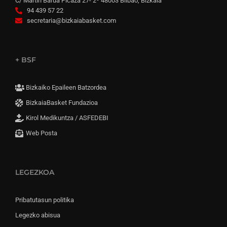
C/ Martín Barua Picaza 27- 2º 48003 Bilbao, Bizkaia
94 439 57 22
secretaria@bizkaiabasket.com
+ BSF
Bizkaiko Epaileen Batzordea
BizkaiaBasket Fundazioa
Kirol Medikuntza / ASFEDEBI
Web Posta
LEGEZKOA
Pribatutasun politika
Legezko abisua