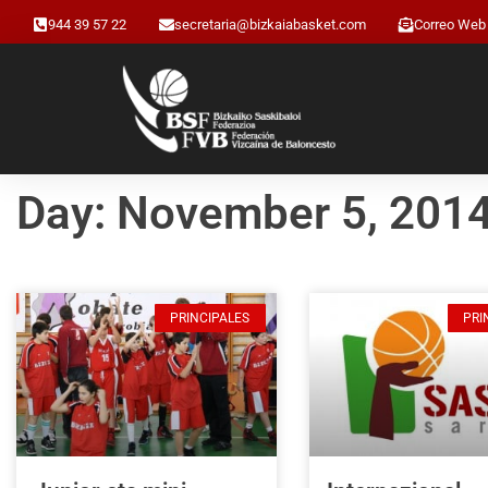
944 39 57 22
secretaria@bizkaiabasket.com
Correo Web
Day: November 5, 201
PRINCIPALES
PRI