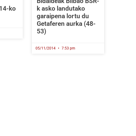
Bidaideak Bilbao BSR-
014-ko
k asko landutako
garaipena lortu du
Getaferen aurka (48-
53)
05/11/2014
7:53 pm