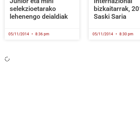
Junior eta mini
Internazional
selekzioetarako
bizkaitarrak, 2
lehenengo deialdiak
Saski Saria
05/11/2014
8:36 pm
05/11/2014
8:30 pm