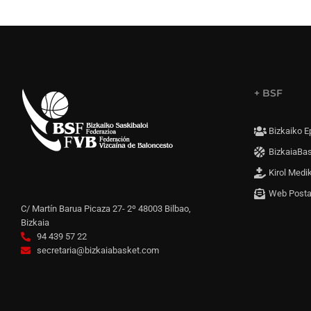
+ BSF
Bizkaiko E
BizkaiaBa
Kirol Medi
Web Post
C/ Martín Barua Picaza 27- 2º 48003 Bilbao,
Bizkaia
94 439 57 22
secretaria@bizkaiabasket.com