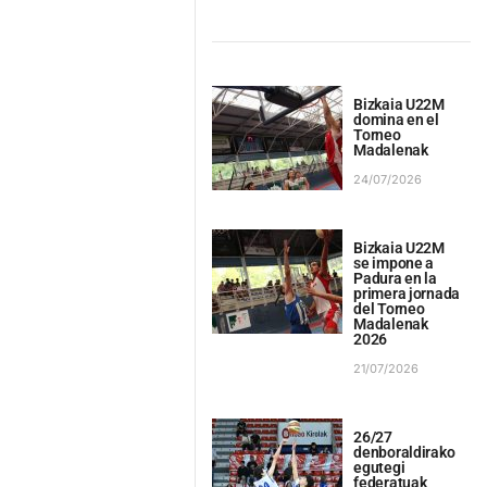
Bizkaia U22M
domina en el
Torneo
Madalenak
24/07/2026
Bizkaia U22M
se impone a
Padura en la
primera jornada
del Torneo
Madalenak
2026
21/07/2026
26/27
denboraldirako
egutegi
federatuak