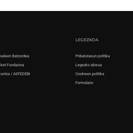
LEGEZKOA
paileen Batzordea
Pribatutasun politika
sket Fundazioa
Legezko abisua
kuntza / ASFEDEBI
Cookieen politika
a
Formulario