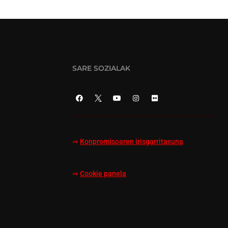
SARE SOZIALAK
⇒
Konpromisoaren irisgarritasuna
⇒
Cookie panela