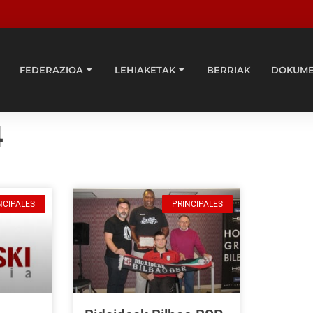
FEDERAZIOA
LEHIAKETAK
BERRIAK
DOKUM
4
NCIPALES
PRINCIPALES