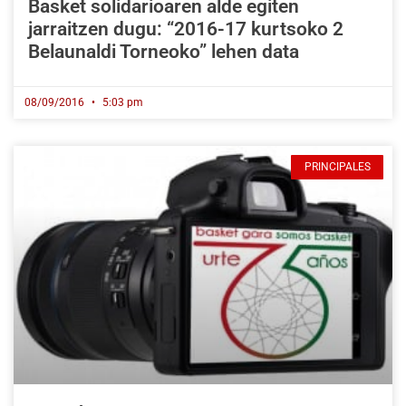
Basket solidarioaren alde egiten
jarraitzen dugu: “2016-17 kurtsoko 2
Belaunaldi Torneoko” lehen data
08/09/2016
5:03 pm
PRINCIPALES