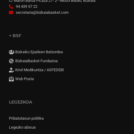
C/ Martín Barua Picaza 27- 2º 48003 Bilbao, Bizkaia
94 439 57 22
secretaria@bizkaiabasket.com
+ BSF
Bizkaiko Epaileen Batzordea
BizkaiaBasket Fundazioa
Kirol Medikuntza / ASFEDEBI
Web Posta
LEGEZKOA
Pribatutasun politika
Legezko abisua