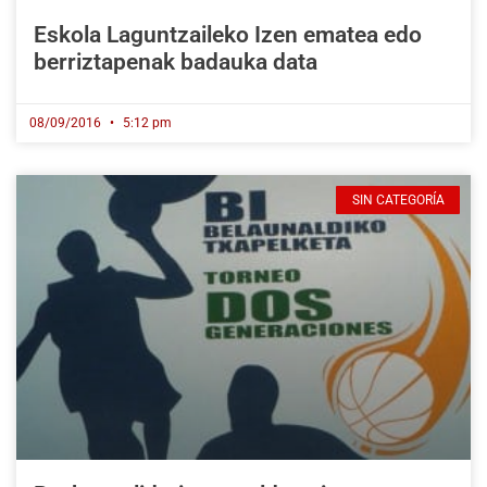
Eskola Laguntzaileko Izen ematea edo
berriztapenak badauka data
08/09/2016
5:12 pm
SIN CATEGORÍA