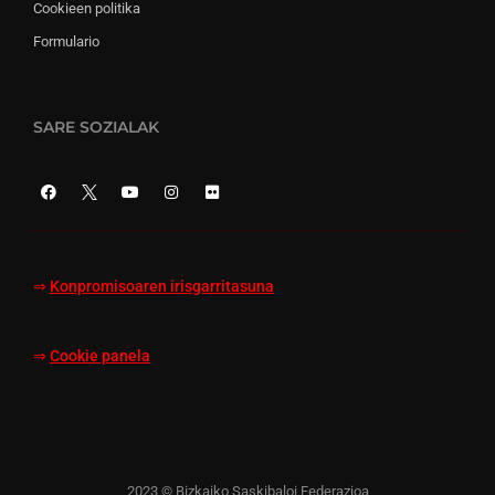
Cookieen politika
Formulario
SARE SOZIALAK
⇒
Konpromisoaren irisgarritasuna
⇒
Cookie panela
2023 © Bizkaiko Saskibaloi Federazioa