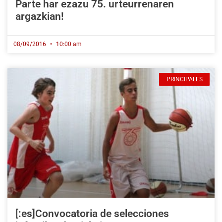
Parte har ezazu 75. urteurrenaren
argazkian!
08/09/2016
10:00 am
PRINCIPALES
[:es]Convocatoria de selecciones