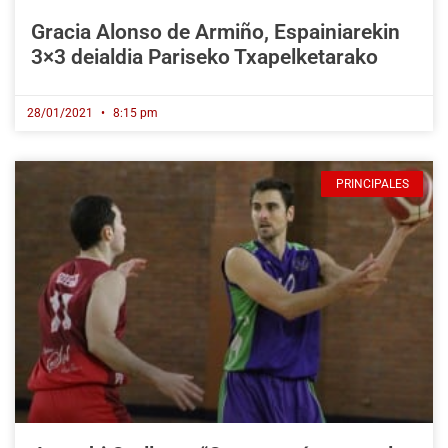
Gracia Alonso de Armiño, Espainiarekin
3×3 deialdia Pariseko Txapelketarako
28/01/2021
8:15 pm
PRINCIPALES