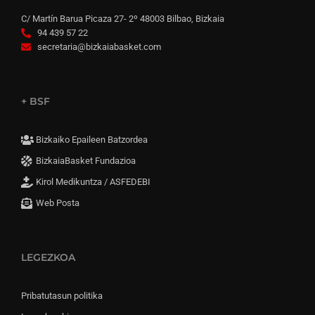
C/ Martín Barua Picaza 27- 2º 48003 Bilbao, Bizkaia
94 439 57 22
secretaria@bizkaiabasket.com
+ BSF
Bizkaiko Epaileen Batzordea
BizkaiaBasket Fundazioa
Kirol Medikuntza / ASFEDEBI
Web Posta
LEGEZKOA
Pribatutasun politika