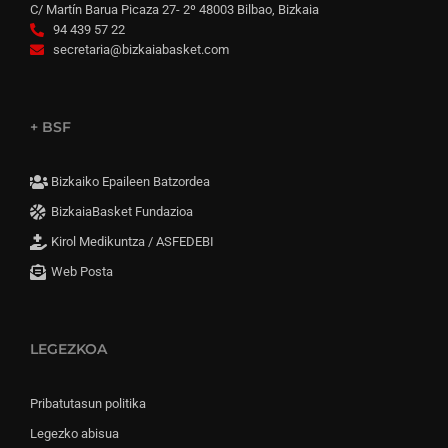
C/ Martín Barua Picaza 27- 2º 48003 Bilbao, Bizkaia
94 439 57 22
secretaria@bizkaiabasket.com
+ BSF
Bizkaiko Epaileen Batzordea
BizkaiaBasket Fundazioa
Kirol Medikuntza / ASFEDEBI
Web Posta
LEGEZKOA
Pribatutasun politika
Legezko abisua