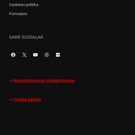
Cookieen politika
Formulario
SARE SOZIALAK
⇒
Konpromisoaren irisgarritasuna
⇒
Cookie panela