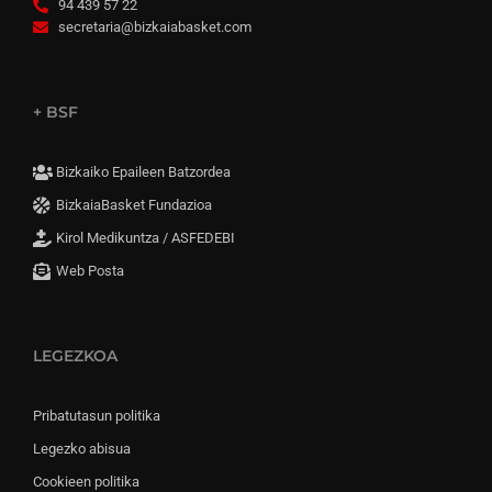
94 439 57 22
secretaria@bizkaiabasket.com
+ BSF
Bizkaiko Epaileen Batzordea
BizkaiaBasket Fundazioa
Kirol Medikuntza / ASFEDEBI
Web Posta
LEGEZKOA
Pribatutasun politika
Legezko abisua
Cookieen politika