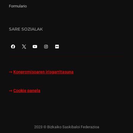
Formulario
SARE SOZIALAK
⇒
Konpromisoaren irisgarritasuna
⇒
Cookie panela
2023 © Bizkaiko Saskibaloi Federazioa