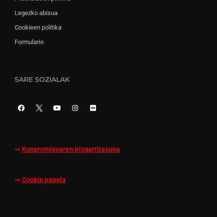
Legezko abisua
Cookieen politika
Formulario
SARE SOZIALAK
⇒
Konpromisoaren irisgarritasuna
⇒
Cookie panela