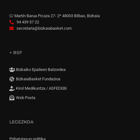
C/ Martín Barua Picaza 27- 2º 48003 Bilbao, Bizkaia
94 439 57 22
secretaria@bizkaiabasket.com
+ BSF
Bizkaiko Epaileen Batzordea
BizkaiaBasket Fundazioa
Kirol Medikuntza / ASFEDEBI
Web Posta
LEGEZKOA
Pribatutasun politika