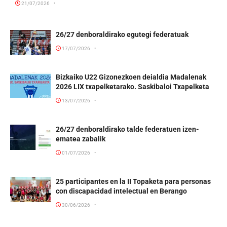
21/07/2026
26/27 denboraldirako egutegi federatuak
17/07/2026
Bizkaiko U22 Gizonezkoen deialdia Madalenak
2026 LIX txapelketarako. Saskibaloi Txapelketa
13/07/2026
26/27 denboraldirako talde federatuen izen-
ematea zabalik
01/07/2026
25 participantes en la II Topaketa para personas
con discapacidad intelectual en Berango
30/06/2026