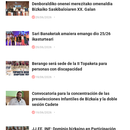
Denboraldiko onenei merezitako omenaldia
Bizkaiko Saskibaloiaren XX. Galan
29/06/2026
Sari Banaketak amaiera emango dio 25/26
ikasturteari
29/06/2026
Berango será sede de la II Topaketa para
personas con discapacidad
19/06/2026
Convocatoria para la concentración de las
preselecciones Infantiles de Bizkaia y la doble
sesión Cadete
19/06/2026
JJ.EE. INF: Dominio bizkaino en Participación