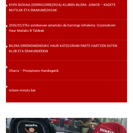
KOPA BIZKAIA (DERRIGORREZKOA) KLUBEN BILERA: JUNIOR – KADETE
MUTILAK ETA EMAKUMEZKOAK
2026/02/07ko asteburuan amaituko da hurrengo lehiaketa: Gizonezkoen
Haur Mailako B Taldeak
BILERA ERRENDIMENDUKO HAUR KATEGORIAN PARTE HARTZEN DUTEN
KLUB ETA ERAKUNDEEKIN
Oharra – Prezipitazio Handiagatik
Isilune minutu bat