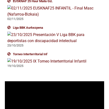
EUSKNAF 25 Haur Maila Giz.
02/11/2025
Liga BBK Aurkezpena
23/10/2025
Torneo Interterritorial Inf
19/10/2025