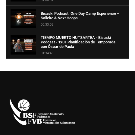
01:08:01
Bisaski Podcast: One Day Camp Experience –
Salleko & Next Hoops
00:33:08
TIEMPO MUERTO HUTSARTEA - Bisaski
Podcast - 1x01 Planificación de Temporada
con Óscar de Paula
01:34:46