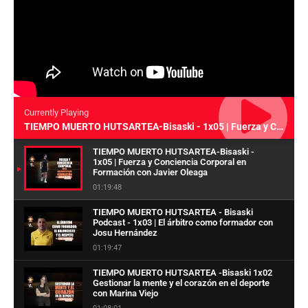
Currently Playing
TIEMPO MUERTO HUTSARTEA-Bisaski - 1x05 | Fuerza y Conciencia Corporal en Formación con Javier Oleaga
TIEMPO MUERTO HUTSARTEA-Bisaski -
1x05 | Fuerza y Conciencia Corporal en
Formación con Javier Oleaga
01:19:48
TIEMPO MUERTO HUTSARTEA - Bisaski
Podcast - 1x03 | El árbitro como formador con
Josu Hernández
01:19:47
TIEMPO MUERTO HUTSARTEA -Bisaski 1x02
Gestionar la mente y el corazón en el deporte
con Marina Viejo