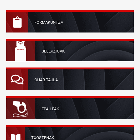
FORMAKUNTZA
SELEKZIOAK
OHAR TAULA
EPAILEAK
TXOSTENAK