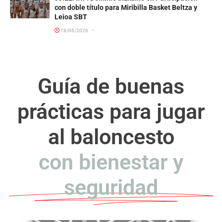
con doble título para Miribilla Basket Beltza y
Leioa SBT
18/06/2026
Guía de buenas
prácticas para jugar
al baloncesto
con bienestar y
seguridad