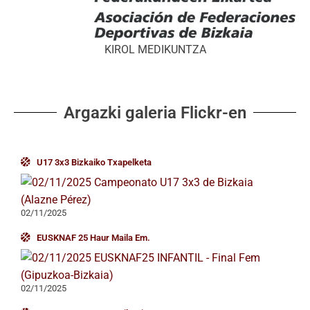
KIROL MEDIKUNTZA
Argazki galeria Flickr-en
U17 3x3 Bizkaiko Txapelketa
02/11/2025
EUSKNAF 25 Haur Maila Em.
02/11/2025