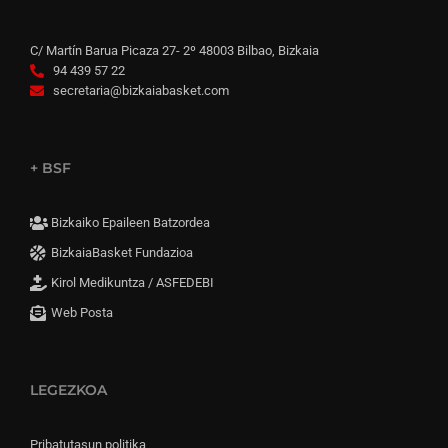
C/ Martín Barua Picaza 27- 2º 48003 Bilbao, Bizkaia
94 439 57 22
secretaria@bizkaiabasket.com
+ BSF
Bizkaiko Epaileen Batzordea
BizkaiaBasket Fundazioa
Kirol Medikuntza / ASFEDEBI
Web Posta
LEGEZKOA
Pribatutasun politika