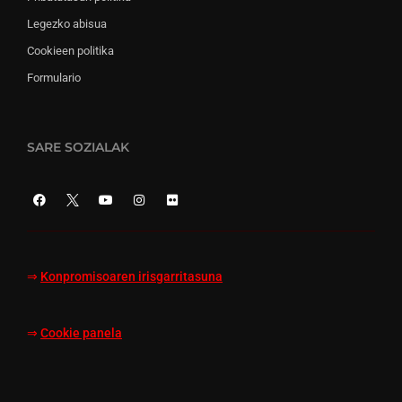
Legezko abisua
Cookieen politika
Formulario
SARE SOZIALAK
⇒
Konpromisoaren irisgarritasuna
⇒
Cookie panela