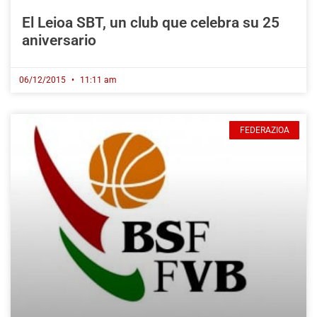
El Leioa SBT, un club que celebra su 25
aniversario
06/12/2015
11:11 am
FEDERAZIOA