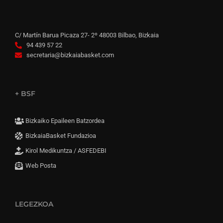
C/ Martín Barua Picaza 27- 2º 48003 Bilbao, Bizkaia
94 439 57 22
secretaria@bizkaiabasket.com
+ BSF
Bizkaiko Epaileen Batzordea
BizkaiaBasket Fundazioa
Kirol Medikuntza / ASFEDEBI
Web Posta
LEGEZKOA