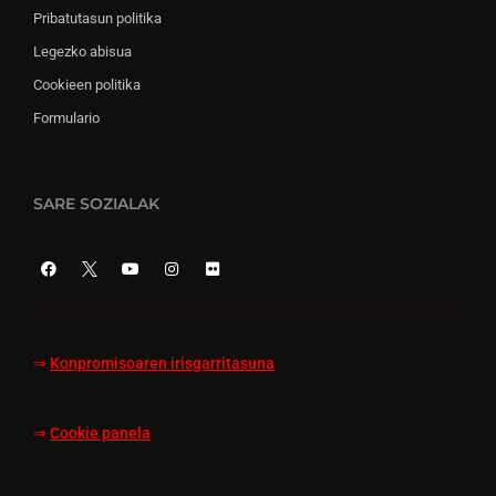
Pribatutasun politika
Legezko abisua
Cookieen politika
Formulario
SARE SOZIALAK
⇒
Konpromisoaren irisgarritasuna
⇒
Cookie panela