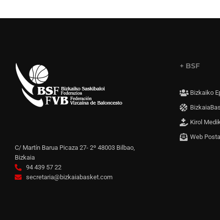
+ BSF
Bizkaiko E
BizkaiaBa
Kirol Medi
Web Post
C/ Martín Barua Picaza 27- 2º 48003 Bilbao,
Bizkaia
94 439 57 22
secretaria@bizkaiabasket.com