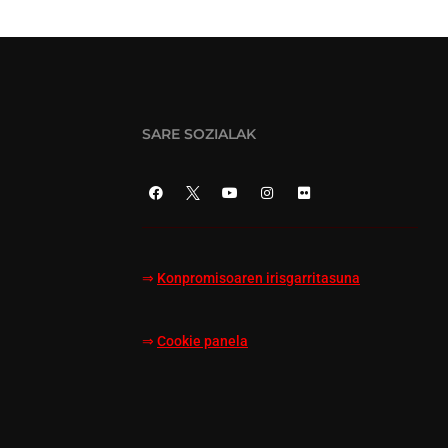
SARE SOZIALAK
⇒
Konpromisoaren irisgarritasuna
⇒
Cookie panela