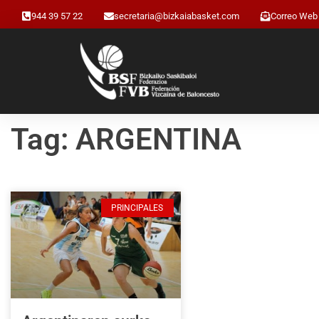
944 39 57 22
secretaria@bizkaiabasket.com
Correo Web
Tag: ARGENTINA
PRINCIPALES