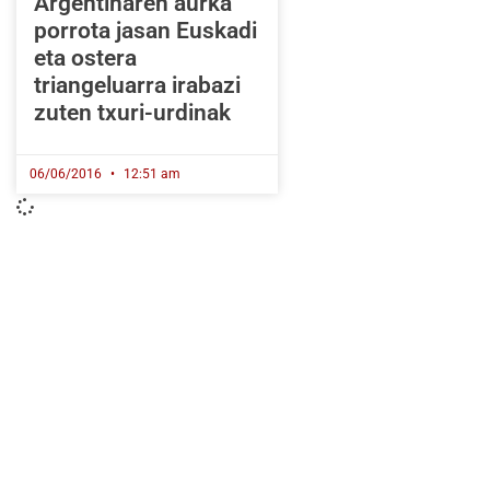
Argentinaren aurka
porrota jasan Euskadi
eta ostera
triangeluarra irabazi
zuten txuri-urdinak
06/06/2016
12:51 am