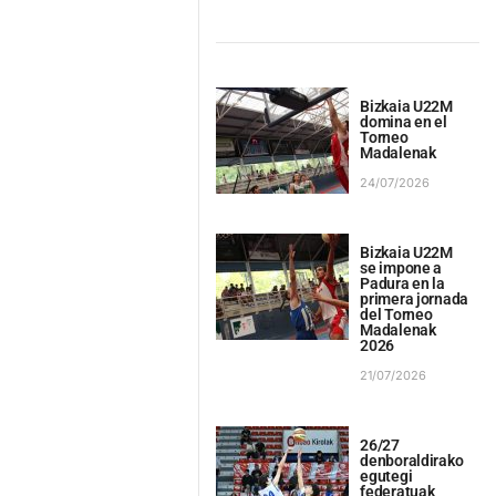
Bizkaia U22M
domina en el
Torneo
Madalenak
24/07/2026
Bizkaia U22M
se impone a
Padura en la
primera jornada
del Torneo
Madalenak
2026
21/07/2026
26/27
denboraldirako
egutegi
federatuak