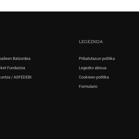
LEGEZKOA
paileen Batzordea
Pribatutasun politika
sket Fundazioa
Legezko abisua
kuntza / ASFEDEBI
Cookieen politika
a
Formulario