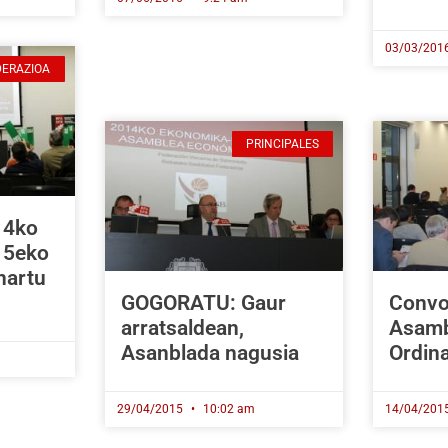
03/03/201
DERAZIOA
PRINCIPALES
14ko
15eko
nartu
GOGORATU: Gaur
Convo
arratsaldean,
Asamb
Asanblada nagusia
Ordina
29/04/2015
10:02 am
14/04/201