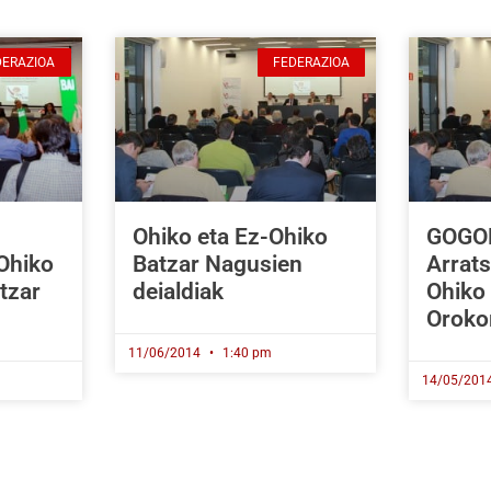
DERAZIOA
FEDERAZIOA
Ohiko eta Ez-Ohiko
GOGO
Ohiko
Batzar Nagusien
Arrats
tzar
deialdiak
Ohiko
Oroko
11/06/2014
1:40 pm
14/05/201