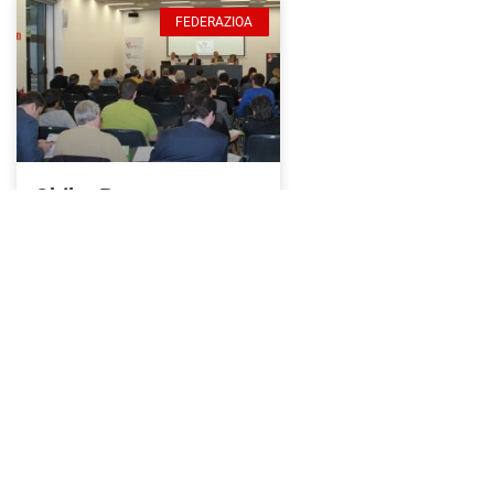
FEDERAZIOA
Ohiko Batzar
Orokorreko deialdia
29/04/2014
9:30 pm