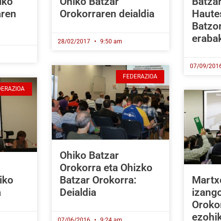
iko
Ohiko Batzar
Batza
aren
Orokorraren deialdia
Haute
Batzo
eraba
28/02/2017
9:50 am
07/09/201
FEDERAZIOA
DERAZIOA
Ohiko Batzar
Orokorra eta Ohizko
iko
Batzar Orokorra:
Martx
a
Deialdia
izang
Orokor
ezohi
07/06/2016
9:24 am