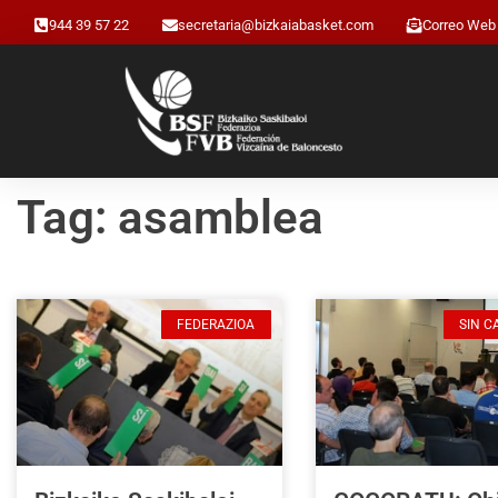
944 39 57 22
secretaria@bizkaiabasket.com
Correo Web
Tag: asamblea
FEDERAZIOA
SIN C