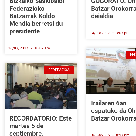
Bizkaiko Saskibaloi
GOGORATU: Oh
Federazioko
Batzar Orokorr
Batzarrak Koldo
deialdia
Mendia berretsi du
presidente
14/03/2017
3:03 pm
16/03/2017
10:07 am
FE
FEDERAZIOA
Irailaren 6an
ospatuko da Oh
RECORDATORIO: Este
Batzar Orokorr
martes 6 de
septiembre,
18/08/2016
8:23 pm