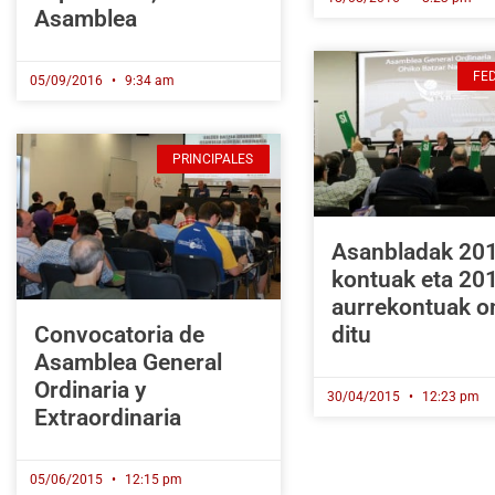
Asamblea
FE
05/09/2016
9:34 am
PRINCIPALES
Asanbladak 20
kontuak eta 20
aurrekontuak o
Convocatoria de
ditu
Asamblea General
Ordinaria y
30/04/2015
12:23 pm
Extraordinaria
05/06/2015
12:15 pm