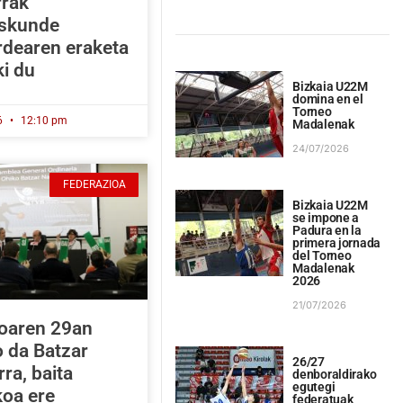
rrak
skunde
rdearen eraketa
ki du
Bizkaia U22M
domina en el
Torneo
6
12:10 pm
Madalenak
24/07/2026
FEDERAZIOA
Bizkaia U22M
se impone a
Padura en la
primera jornada
del Torneo
Madalenak
2026
21/07/2026
oaren 29an
o da Batzar
26/27
ra, baita
denboraldirako
egutegi
koa ere
federatuak