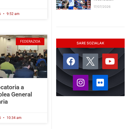
17/07/2026
6
9:52 am
FEDERAZIOA
SARE SOZIALAK
catoria a
lea General
ria
5
10:34 am