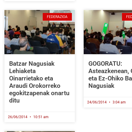
FEDERAZIOA
FE
Batzar Nagusiak
GOGORATU:
Lehiaketa
Asteazkenean, 
Oinarrietako eta
eta Ez-Ohiko Ba
Araudi Orokorreko
Nagusiak
egokitzapenak onartu
ditu
24/06/2014
3:04 am
26/06/2014
10:51 am