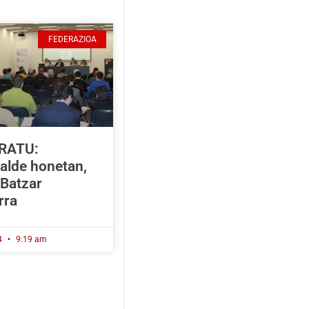
FEDERAZIOA
RATU:
alde honetan,
 Batzar
rra
4
9:19 am