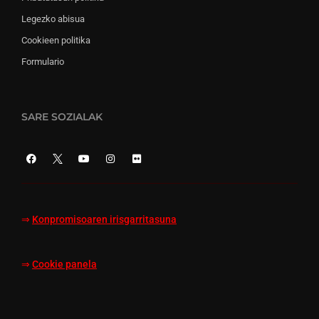
Legezko abisua
Cookieen politika
Formulario
SARE SOZIALAK
⇒
Konpromisoaren irisgarritasuna
⇒
Cookie panela