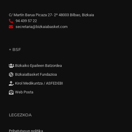
C/ Martín Barua Picaza 27- 2º 48003 Bilbao, Bizkaia
94 439 57 22
secretaria@bizkaiabasket.com
+ BSF
Bizkaiko Epaileen Batzordea
BizkaiaBasket Fundazioa
Kirol Medikuntza / ASFEDEBI
Web Posta
LEGEZKOA
Pribatutasun politika