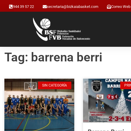
944 39 57 22
secretaria@bizkaiabasket.com
Correo Web
Tag: barrena berri
SIN CATEGORÍA
PRI