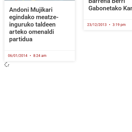
Barrena Berri
Gabonetako Ka
Andoni Mujikari
egindako meatze-
inguruko taldeen
23/12/2013
3:19 pm
arteko omenaldi
partidua
06/01/2014
8:24 am