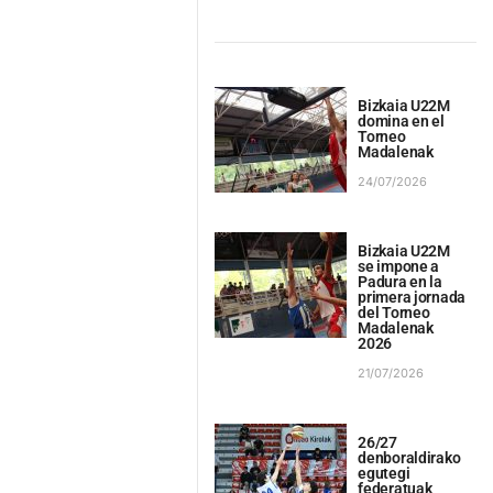
Bizkaia U22M
domina en el
Torneo
Madalenak
24/07/2026
Bizkaia U22M
se impone a
Padura en la
primera jornada
del Torneo
Madalenak
2026
21/07/2026
26/27
denboraldirako
egutegi
federatuak