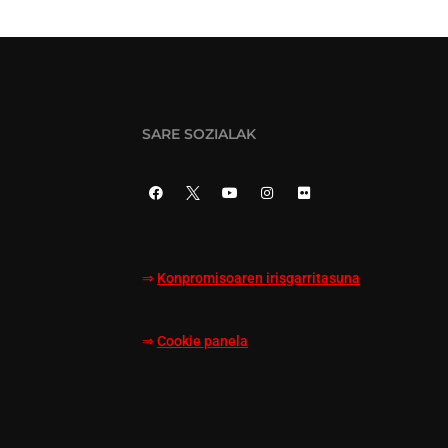
SARE SOZIALAK
⇒
Konpromisoaren irisgarritasuna
⇒
Cookie panela