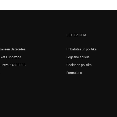
LEGEZKOA
paileen Batzordea
Pribatutasun politika
sket Fundazioa
Legezko abisua
kuntza / ASFEDEBI
Cookieen politika
a
Formulario