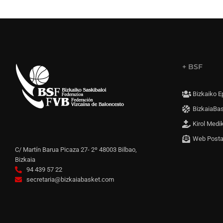
+ BSF
Bizkaiko E
BizkaiaBa
Kirol Medi
Web Post
C/ Martín Barua Picaza 27- 2º 48003 Bilbao,
Bizkaia
94 439 57 22
secretaria@bizkaiabasket.com