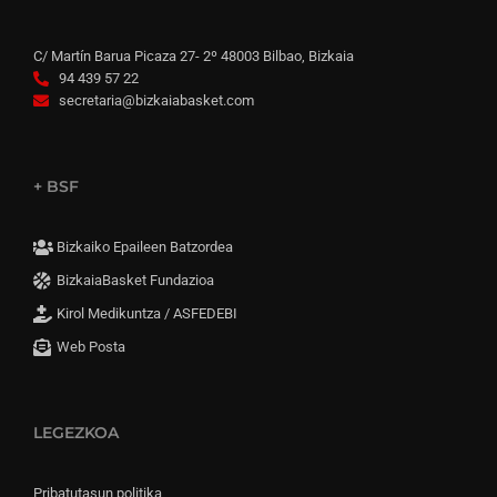
C/ Martín Barua Picaza 27- 2º 48003 Bilbao, Bizkaia
94 439 57 22
secretaria@bizkaiabasket.com
+ BSF
Bizkaiko Epaileen Batzordea
BizkaiaBasket Fundazioa
Kirol Medikuntza / ASFEDEBI
Web Posta
LEGEZKOA
Pribatutasun politika