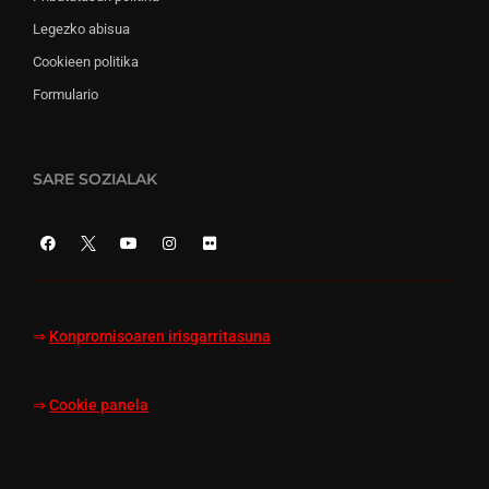
Legezko abisua
Cookieen politika
Formulario
SARE SOZIALAK
⇒
Konpromisoaren irisgarritasuna
⇒
Cookie panela