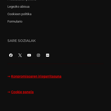
Legezko abisua
Cookieen politika
Formulario
SARE SOZIALAK
⇒
Konpromisoaren irisgarritasuna
⇒
Cookie panela