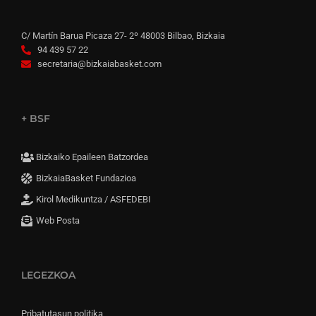
C/ Martín Barua Picaza 27- 2º 48003 Bilbao, Bizkaia
94 439 57 22
secretaria@bizkaiabasket.com
+ BSF
Bizkaiko Epaileen Batzordea
BizkaiaBasket Fundazioa
Kirol Medikuntza / ASFEDEBI
Web Posta
LEGEZKOA
Pribatutasun politika