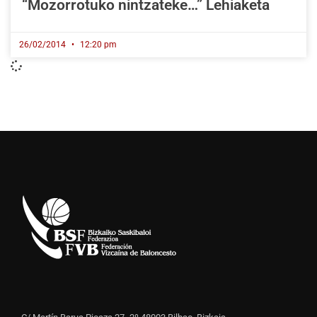
“Mozorrotuko nintzateke…” Lehiaketa
26/02/2014
12:20 pm