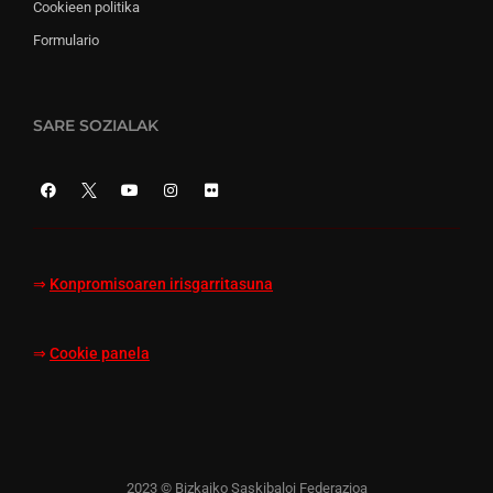
Cookieen politika
Formulario
SARE SOZIALAK
⇒
Konpromisoaren irisgarritasuna
⇒
Cookie panela
2023 © Bizkaiko Saskibaloi Federazioa