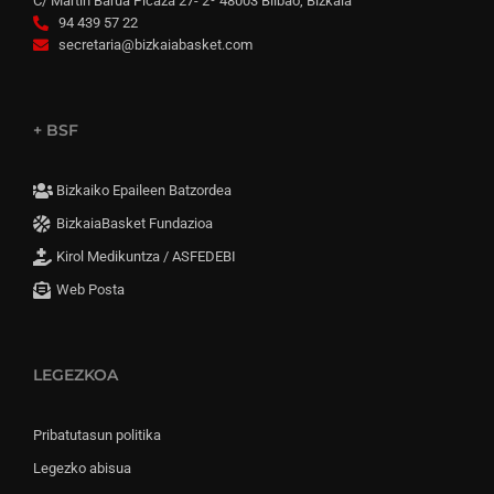
C/ Martín Barua Picaza 27- 2º 48003 Bilbao, Bizkaia
94 439 57 22
secretaria@bizkaiabasket.com
+ BSF
Bizkaiko Epaileen Batzordea
BizkaiaBasket Fundazioa
Kirol Medikuntza / ASFEDEBI
Web Posta
LEGEZKOA
Pribatutasun politika
Legezko abisua