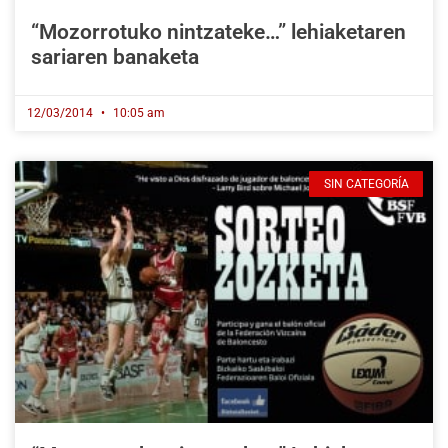
“Mozorrotuko nintzateke…” lehiaketaren
sariaren banaketa
12/03/2014
10:05 am
SIN CATEGORÍA