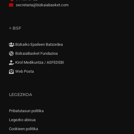
secretaria@bizkaiabasket.com
+ BSF
Bizkaiko Epaileen Batzordea
BizkaiaBasket Fundazioa
Kirol Medikuntza / ASFEDEBI
Web Posta
LEGEZKOA
Pribatutasun politika
Legezko abisua
Cookieen politika