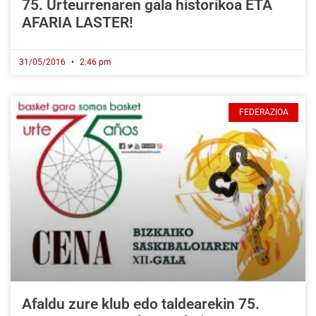
75. Urteurrenaren gala historikoa ETA
AFARIA LASTER!
31/05/2016
2:46 pm
FEDERAZIOA
Afaldu zure klub edo taldearekin 75.