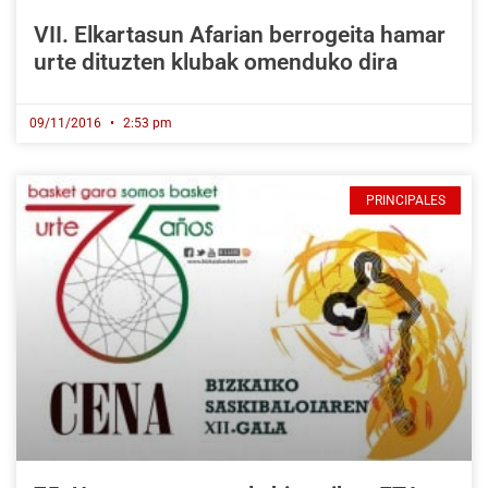
VII. Elkartasun Afarian berrogeita hamar
urte dituzten klubak omenduko dira
09/11/2016
2:53 pm
PRINCIPALES