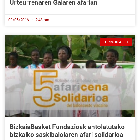
Urteurrenaren Galaren afarian
03/05/2016
2:48 pm
PRINCIPALES
BizkaiaBasket Fundazioak antolatutako
bizkaiko saskibaloiaren afari solidarioa