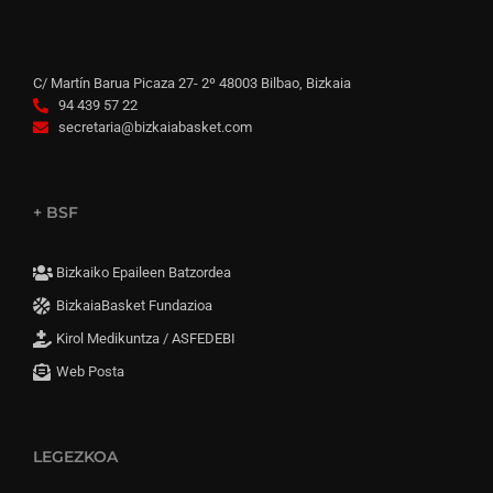
C/ Martín Barua Picaza 27- 2º 48003 Bilbao, Bizkaia
94 439 57 22
secretaria@bizkaiabasket.com
+ BSF
Bizkaiko Epaileen Batzordea
BizkaiaBasket Fundazioa
Kirol Medikuntza / ASFEDEBI
Web Posta
LEGEZKOA