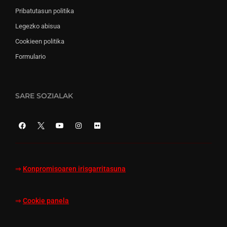
Pribatutasun politika
Legezko abisua
Cookieen politika
Formulario
SARE SOZIALAK
⇒
Konpromisoaren irisgarritasuna
⇒
Cookie panela