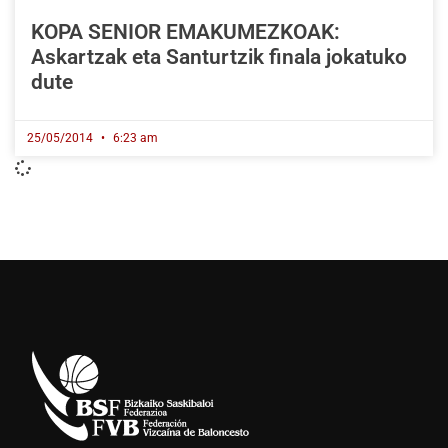
KOPA SENIOR EMAKUMEZKOAK:
Askartzak eta Santurtzik finala jokatuko
dute
25/05/2014
6:23 am