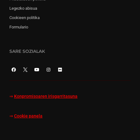
Legezko abisua
Cookieen politika
Formulario
SARE SOZIALAK
⇒
Konpromisoaren irisgarritasuna
⇒
Cookie panela