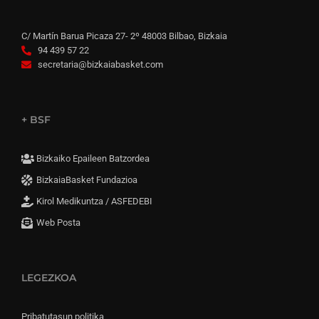
C/ Martín Barua Picaza 27- 2º 48003 Bilbao, Bizkaia
94 439 57 22
secretaria@bizkaiabasket.com
+ BSF
Bizkaiko Epaileen Batzordea
BizkaiaBasket Fundazioa
Kirol Medikuntza / ASFEDEBI
Web Posta
LEGEZKOA
Pribatutasun politika